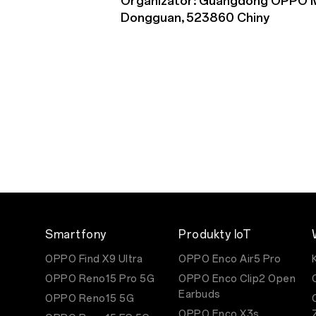
Organizator: Guangdong OPPO Mo
Dongguan, 523860 Chiny
Smartfony
Produkty IoT
OPPO Find X9 Ultra
OPPO Enco Air5 Pro
OPPO Reno15 Pro 5G
OPPO Enco Clip2 Open
Earbuds
OPPO Reno15 5G
OPPO Enco X3s