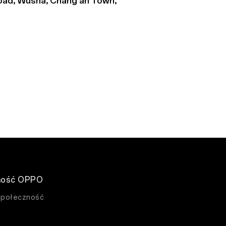
oad, Wusha, Chang’an Town,
ność OPPO
Społeczność