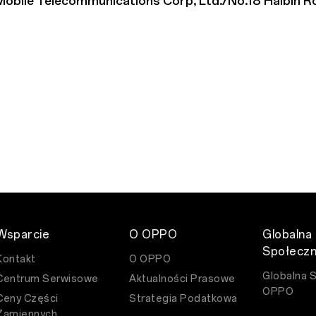
bile Telecommunications Corp, Ltd./No.18 Haibin R
Wsparcie
O OPPO
Globalna
Społecz
Kontakt
O OPPO
Globalna 
Centrum Serwisowe
Aktualności Prasowe
OPPO
Ceny Części
Strategia Podatkowa
Zamiennych