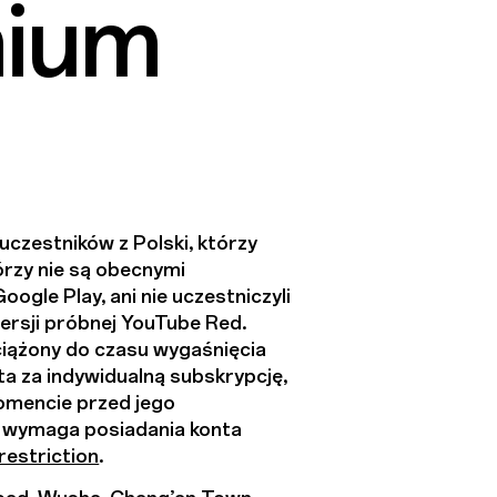
mium
czestników z Polski, którzy
tórzy nie są obecnymi
le Play, ani nie uczestniczyli
rsji próbnej YouTube Red.
ciążony do czasu wygaśnięcia
a za indywidualną subskrypcję,
omencie przed jego
a wymaga posiadania konta
estriction
.