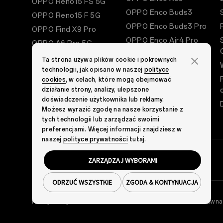
OPPO Reno15 FS 5G
OPPO Enco Buds3
OPPO Reno15 F 5G
OPPO Enco Buds3 Pro
OPPO Find X9 Pro
OPPO Enco Air4 Pro
OPPO A6 Pro 5G
OPPO Enco Air4
OPPO A6
Ta strona używa plików cookie i pokrewnych
OPPO Pad 5
technologii, jak opisano w naszej
polityce
OPPO A6x
cookies
, w celach, które mogą obejmować
OPPO Pad Neo
OPPO A6k
działanie strony, analizy, ulepszone
OPPO Pad 2
doświadczenie użytkownika lub reklamy.
OPPO Pad Air
Możesz wyrazić zgodę na nasze korzystanie z
tych technologii lub zarządzać swoimi
preferencjami. Więcej informacji znajdziesz w
naszej
polityce prywatności
tutaj.
ZARZĄDZAJ WYBORAMI
ODRZUĆ WSZYSTKIE
ZGODA & KONTYNUACJA
Polityka Prywatności
Warunki
Cookies
Nota Prawna