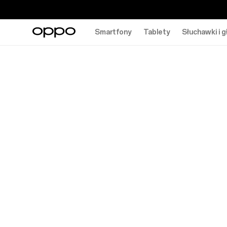
Smartfony
Tablety
Słuchawki i g