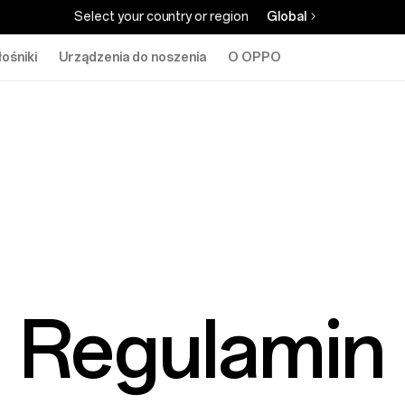
Select your country or region
Global
łośniki
Urządzenia do noszenia
O OPPO
Regulamin