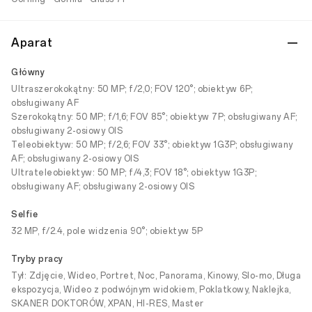
Aparat
Główny
Ultraszerokokątny: 50 MP; f/2,0; FOV 120°; obiektyw 6P;
obsługiwany AF
Szerokokątny: 50 MP; f/1,6; FOV 85°; obiektyw 7P; obsługiwany AF;
obsługiwany 2-osiowy OIS
Teleobiektyw: 50 MP; f/2,6; FOV 33°; obiektyw 1G3P; obsługiwany
AF; obsługiwany 2-osiowy OIS
Ultrateleobiektyw: 50 MP; f/4,3; FOV 18°; obiektyw 1G3P;
obsługiwany AF; obsługiwany 2-osiowy OIS
Selfie
32 MP, f/2.4, pole widzenia 90°; obiektyw 5P
Tryby pracy
Tył: Zdjęcie, Wideo, Portret, Noc, Panorama, Kinowy, Slo-mo, Długa
ekspozycja, Wideo z podwójnym widokiem, Poklatkowy, Naklejka,
SKANER DOKTORÓW, XPAN, HI-RES, Master