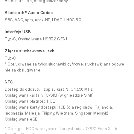
Bluetooth
5.4, energooszczędny
Bluetooth® Audio Codec
SBC, AAC, aptx, aptx-HD, LDAC, LHDC 5.0
Interfejs USB
Typ-C, Obsługiwane USB3.2 GEN1
Złącze słuchawkowe Jack
Typ-C
* Obsługiwane są tylko słuchawki cyfrowe, słuchawki analogowe
nie są obsługiwane.
NFC
Dostęp do odczytu i zapisu kart NFC 13,56 MHz
Obsługiwana karta NFC-SIM (w gnieździe SIM1)
Obsługiwana płatność HCE
Obsługiwane karty dostępu HCE (dla regionów: Tajlandia,
Indonezja, Malezja, Filipiny, Wietnam, Singapur, Meksyk)
Obsługiwane eSE
* Obsługa LHDC w przypadku korzystania z OPPO Enco X lub