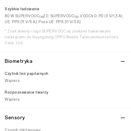
Szybkie ładowanie
80 W SUPERVOOC
2.0, SUPERVOOC
, VOOC4.0, PD (9 V/1,3 A),
TM
TM
UE: PPS (11 V/5 A), Poza UE: PPS (11 V/3 A)
* Znak słowny i logo SUPERVOOC są znakami towarowymi
należącymi do Guangdong OPPO Mobile Telecommunications
Corp., Ltd.
Biometryka
Czytnik linii papilarnych
Wspiera
Rozpoznawanie twarzy
Wspiera
Sensory
Czujnik zbliżeniowy