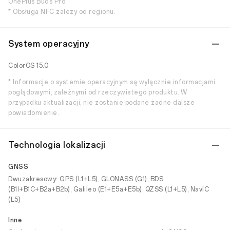
OnePlus Buds Pro.
* Obsługa NFC zależy od regionu.
System operacyjny
ColorOS 15.0
* Informacje o systemie operacyjnym są wyłącznie informacjami
poglądowymi, zależnymi od rzeczywistego produktu. W
przypadku aktualizacji, nie zostanie podane żadne dalsze
powiadomienie.
Technologia lokalizacji
GNSS
Dwuzakresowy: GPS (L1+L5), GLONASS (G1), BDS
(B1I+B1C+B2a+B2b), Galileo (E1+E5a+E5b), QZSS (L1+L5), NavIC
(L5)
Inne