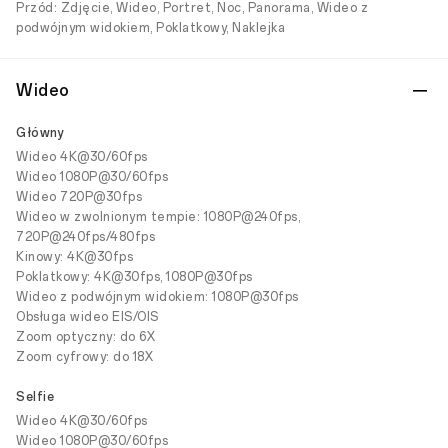
Przód: Zdjęcie, Wideo, Portret, Noc, Panorama, Wideo z
podwójnym widokiem, Poklatkowy, Naklejka
Wideo
Główny
Wideo 4K@30/60fps
Wideo 1080P@30/60fps
Wideo 720P@30fps
Wideo w zwolnionym tempie: 1080P@240fps,
720P@240fps/480fps
Kinowy: 4K@30fps
Poklatkowy: 4K@30fps, 1080P@30fps
Wideo z podwójnym widokiem: 1080P@30fps
Obsługa wideo EIS/OIS
Zoom optyczny: do 6X
Zoom cyfrowy: do 18X
Selfie
Wideo 4K@30/60fps
Wideo 1080P@30/60fps