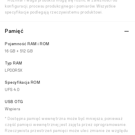
* Rozmiar i waga produktu mogą się różnić w zależności od
konfiguracji, procesu produkcyjnego i pomiarów. Wszystkie
specyfikacje podlegają rzeczywistemu produktowi.
Pamięć
Pojemność RAM i ROM
16 GB + 512 GB
Typ RAM
LPDDR5X
Specyfikacja ROM
UFS 4.0
USB OTG
Wspiera
* Dostępna pamięć wewnętrzna może być mniejsza, ponieważ
część pamięci wewnętrznej jest zajęta przez oprogramowanie.
Rzeczywista przestrzeń pamięci może ulec zmianie ze względu