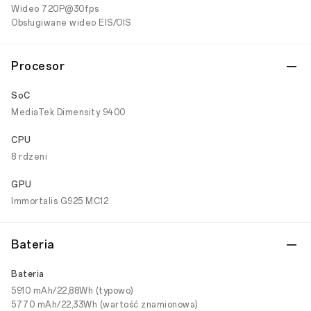
Wideo 720P@30fps
Obsługiwane wideo EIS/OIS
Procesor
SoC
MediaTek Dimensity 9400
CPU
8 rdzeni
GPU
Immortalis G925 MC12
Bateria
Bateria
5910 mAh/22,88Wh (typowo)
5770 mAh/22,33Wh (wartość znamionowa)