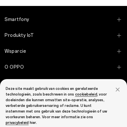
Smartfony
OPPO Find X9 Ultra
Produkty IoT
OPPO Reno15 Pro 5G
OPPO Watch X3
Wsparcie
OPPO Reno15 5G
OPPO Enco Air5
Kontakt
OPPO Reno15 FS 5G
O OPPO
OPPO Enco Air5s
Centrum Serwisowe
OPPO Reno15 F 5G
O OPPO
OPPO Enco Air5 Pro
Globalna Społeczność OPPO
Ceny Części Zamiennych
OPPO Find X9 Pro
Deze site maakt gebruik van cookies en gerelateerde
Aktualności Prasowe
OPPO Enco Clip2 Open Earbuds
technologieën, zoals beschreven in ons
cookiebeleid
, voor
Globalna Społeczność OPPO
Status Gwarancji
OPPO A6 Pro 5G
doeleinden die kunnen omvatten site-operatie, analyses,
Strategia Podatkowa
OPPO Enco X3s
verbeterde gebruikerservaring of reclame. U kunt
FAQ
OPPO A6
instemmen met ons gebruik van deze technologieën of uw
OPPO Enco Buds3
voorkeuren beheren. Voor meer informatie zie ons
Security Response Center
OPPO A6x
Poland (Polski)
privacybeleid
hier.
OPPO Enco Buds3 Pro