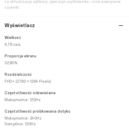
na aktualizacje aplikacji, operacje użytkownika, i inne powiązane
czynniki.
Wyświetlacz
Wielkość
6,78 cala
Proporcje ekranu
92,80%
Rozdzielczość
FHD+ (2780 × 1264 Pixels)
Częstotliwość odświeżania
Maksymalnie: 120Hz
Częstotliwość próbkowania dotyku
Maksymalnie: 240Hz
Domyślnie: 120Hz