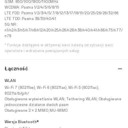
GSM: 850/900/1800/1900MHz
WCDMA: Pasma 1/2/4/5/6/8/19
LTE FDD: Pasma 1/2/3/4/5/7/8/12/13/17/18/19/20/25/26/28/32/66
LTE TDD: Pasma 38/39/40/41
5G NR:
n1/n2/n3/n5/n7/n8/n12/n20/n25/n26/n28/n38/n40/n41/n66/n75/n77/
n78
* Funkcje dostępne w aktywnej sieci zależą od sytuacji sieci
operatora i wdrażania powiązanych usług.
Łączność
WLAN
Wi-Fi 7 (802.11be), Wi-Fi 6 (802.11ax), Wi-Fi 5 (802.11ac),
802.11a/b/g/n/
Obsługiwane wyświetlanie WLAN; Tethering WLAN; Obsługiwane
jednoczesne działanie dwóch pasm
Obsługiwane 2 × 2 MIMO, MU-MIMO
Wersja Bluetooth®
®