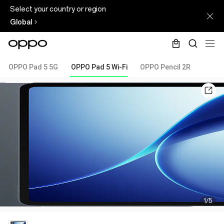
Select your country or region
Global
OPPO Pad 5 5G
OPPO Pad 5 Wi-Fi
OPPO Pencil 2R
1/5