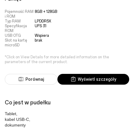
Pojemność RAM
8GB + 128GB
i ROM
Typ RAM
LPDDR5X
Specyfikacja
UFS 3.1
ROM
USB OTG
Wspiera
Slot na kartę
brak
microSD
*Click on View Details for more detailed information on the
parameters of the current product.
Porównaj
Wyświetl szczegóły
Co jest w pudełku
Tablet, 
kabel USB-C, 
dokumenty