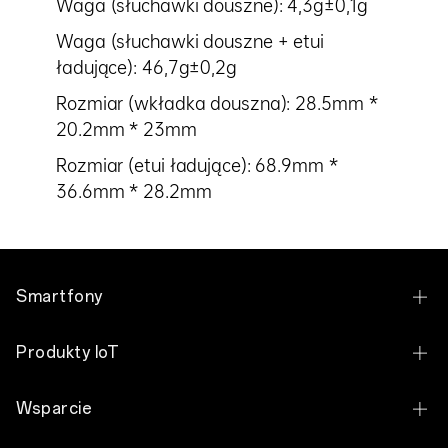
Waga (słuchawki douszne): 4,3g±0,1g
Waga (słuchawki douszne + etui
ładujące): 46,7g±0,2g
Rozmiar (wkładka douszna): 28.5mm *
20.2mm * 23mm
Rozmiar (etui ładujące): 68.9mm *
36.6mm * 28.2mm
Smartfony
OPPO Find X9 Ultra
Produkty IoT
OPPO Reno15 Pro 5G
OPPO Enco Air5 Pro
Wsparcie
OPPO Reno15 5G
OPPO Enco Clip2 Open Earbuds