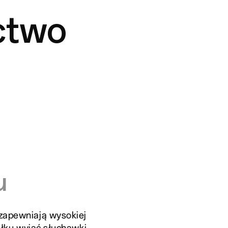
ctwo
u
zapewniają wysokiej
iłku wyjąć słuchawki