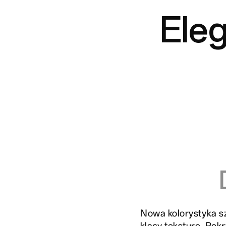
Ele
Nowa kolorystyka s
klasy teksturę. Pok