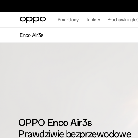
Smartfony
Tablety
Słuchawki i głoś
Enco Air3s
OPPO Enco Air3s
Prawdziwie bezprzewodowe