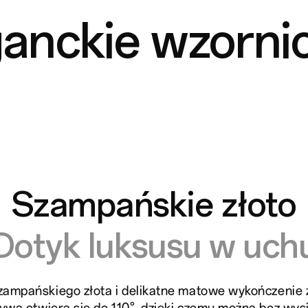
ganckie wzorni
Szampańskie złoto
Dotyk luksusu w uch
zampańskiego złota i delikatne matowe wykończenie 
rywa otwiera się do 110°, dzięki czemu można bez wys