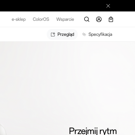
e-sklep
ColorOS
Wsparcie
Przegląd
Specyfikacja
Przejmij rytm