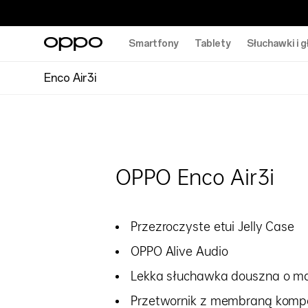
Smartfony
Tablety
Słuchawki i g
Enco Air3i
OPPO Enco Air3i
Przezroczyste etui Jelly Case
OPPO Alive Audio
Lekka słuchawka douszna o ma
Przetwornik z membraną kom