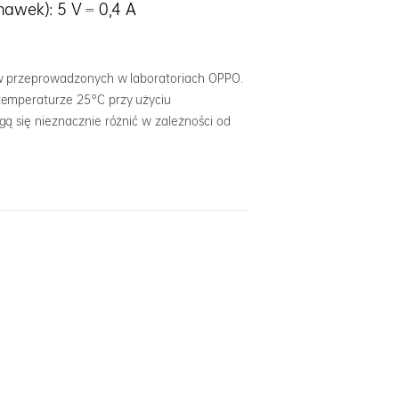
hawek): 5 V ⎓ 0,4 A
w przeprowadzonych w laboratoriach OPPO.
temperaturze 25°C przy użyciu
ą się nieznacznie różnić w zależności od