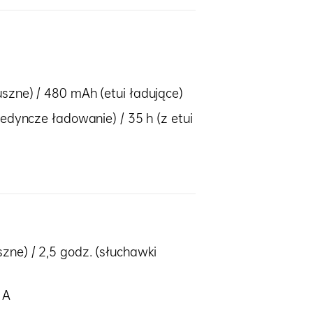
szne) / 480 mAh (etui ładujące)
jedyncze ładowanie) / 35 h (z etui
zne) / 2,5 godz. (słuchawki
 A