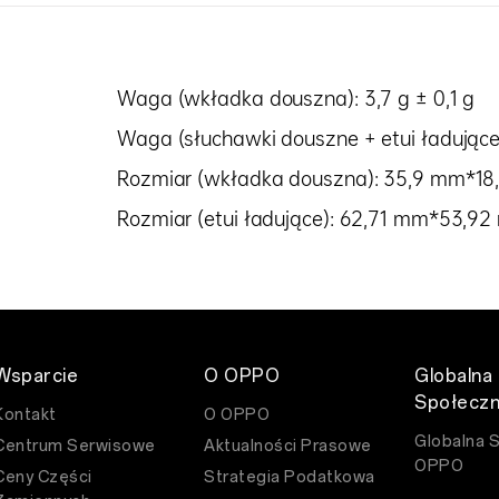
Waga (wkładka douszna): 3,7 g ± 0,1 g
Waga (słuchawki douszne + etui ładujące
Rozmiar (wkładka douszna): 35,9 mm*1
Rozmiar (etui ładujące): 62,71 mm*53,
Wsparcie
O OPPO
Globalna
Społecz
Kontakt
O OPPO
Globalna 
Centrum Serwisowe
Aktualności Prasowe
OPPO
Ceny Części
Strategia Podatkowa