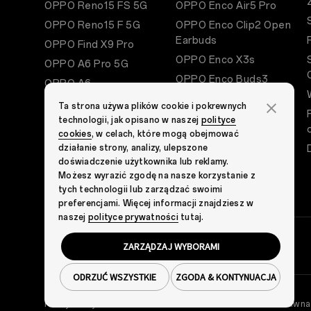
OPPO Reno15 FS 5G
OPPO Enco Air5 Pro
OPPO Reno15 F 5G
OPPO Enco Clip2 Open
Earbuds
OPPO Find X9 Pro
OPPO Enco X3s
OPPO A6 Pro 5G
OPPO Enco Buds3
OPPO A6
OPPO Enco Buds3 Pro
OPPO A6x
Ta strona używa plików cookie i pokrewnych
OPPO Pad 5
technologii, jak opisano w naszej
polityce
OPPO A6k
cookies
, w celach, które mogą obejmować
OPPO Pad Neo
działanie strony, analizy, ulepszone
OPPO Pad 2
doświadczenie użytkownika lub reklamy.
Możesz wyrazić zgodę na nasze korzystanie z
OPPO Pad Air
tych technologii lub zarządzać swoimi
preferencjami. Więcej informacji znajdziesz w
naszej
polityce prywatności
tutaj.
ZARZĄDZAJ WYBORAMI
ODRZUĆ WSZYSTKIE
ZGODA & KONTYNUACJA
Polityka Prywatności
Warunki
Cookies
Nota Prawna