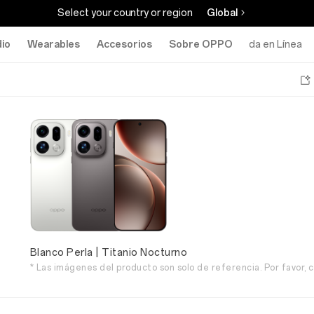
Select your country or region
Global
io
Wearables
Accesorios
Sobre OPPO
Tienda en Línea
Blanco Perla | Titanio Nocturno
* Las imágenes del producto son solo de referencia. Por favor, c