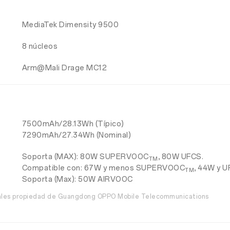
MediaTek Dimensity 9500
8 núcleos
Arm@Mali Drage MC12
7500mAh/28.13Wh (Típico)
7290mAh/27.34Wh (Nominal)
Soporta (MAX): 80W SUPERVOOC
, 80W UFCS.
TM
Compatible con: 67W y menos SUPERVOOC
, 44W y 
TM
Soporta (Max): 50W AIRVOOC
iales propiedad de Guangdong OPPO Mobile Telecommunications