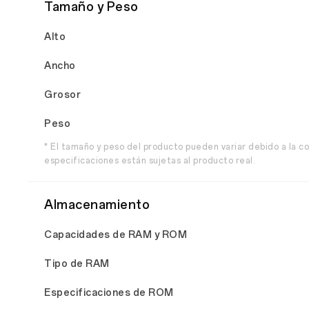
Tamaño y Peso
Alto
Ancho
Grosor
Peso
* El tamaño y peso del producto pueden variar debido a la co
especificaciones están sujetas al producto real.
Almacenamiento
Capacidades de RAM y ROM
Tipo de RAM
Especificaciones de ROM