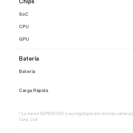
Chips
SoC
CPU
GPU
Batería
Batería
Carga Rápida
* La marca SUPERVOOC y sus logotipos son marcas comerc
Corp., Ltd.