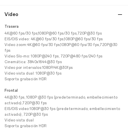
Video
Trasera
4K@60 fps/30 fps,1080P@60 fps/30 fps,720P@30 fps
EIS/OIS video: 4K@60 fps/30 fps,1080P@60 fps/30 fps
Video zoom:4K@60 fps/30 fps,1080P@60 fps/30 fps,720P@30
fps
Video Slo-mo: 1080P@240 fps, 720P@480 fps/240 fps
Cinemática: 3840x1644@30 fps
Video por intervalos:1080P/4K@30fps
Video vista dual: 1080P@30 fps
Soporta grabación HDR
Frontal
4K@30 fps, 1080P:@30 fps (predeterminado, embellecimiento
activado),720P@30 fps
EIS/OIS video:1080P@30 fps (predeterminado, embellecimiento
activado), 720P@30 fps
Video vista dual
Soporta grabación HDR