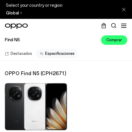
Select your country or region
Global
Find N5
Comprar
Destacados
Especificaciones
OPPO Find N5
(
CPH2671
)