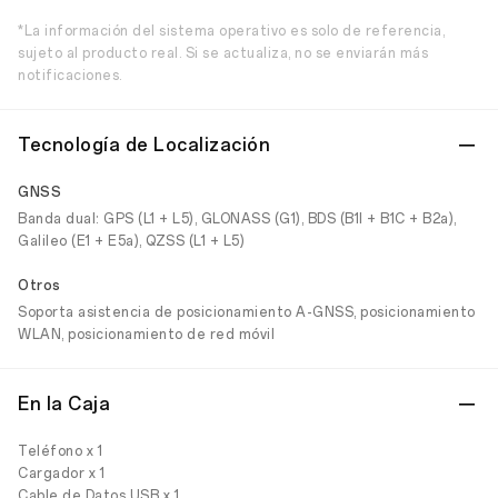
*La información del sistema operativo es solo de referencia,
sujeto al producto real. Si se actualiza, no se enviarán más
notificaciones.
Tecnología de Localización
GNSS
Banda dual: GPS (L1 + L5), GLONASS (G1), BDS (B1I + B1C + B2a),
Galileo (E1 + E5a), QZSS (L1 + L5)
Otros
Soporta asistencia de posicionamiento A-GNSS, posicionamiento
WLAN, posicionamiento de red móvil
En la Caja
Teléfono x 1
Cargador x 1
Cable de Datos USB x 1