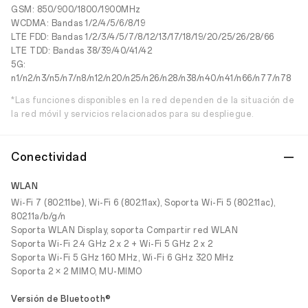
GSM: 850/900/1800/1900MHz
WCDMA: Bandas 1/2/4/5/6/8/19
LTE FDD: Bandas 1/2/3/4/5/7/8/12/13/17/18/19/20/25/26/28/66
LTE TDD: Bandas 38/39/40/41/42
5G:
n1/n2/n3/n5/n7/n8/n12/n20/n25/n26/n28/n38/n40/n41/n66/n77/n78
*Las funciones disponibles en la red dependen de la situación de
la red móvil y servicios relacionados para su despliegue.
Conectividad
WLAN
Wi-Fi 7 (802.11be), Wi-Fi 6 (802.11ax), Soporta Wi-Fi 5 (802.11ac),
802.11a/b/g/n
Soporta WLAN Display, soporta Compartir red WLAN
Soporta Wi-Fi 2.4 GHz 2 x 2 + Wi-Fi 5 GHz 2 x 2
Soporta Wi-Fi 5 GHz 160 MHz, Wi-Fi 6 GHz 320 MHz
Soporta 2 × 2 MIMO, MU-MIMO
Versión de Bluetooth®