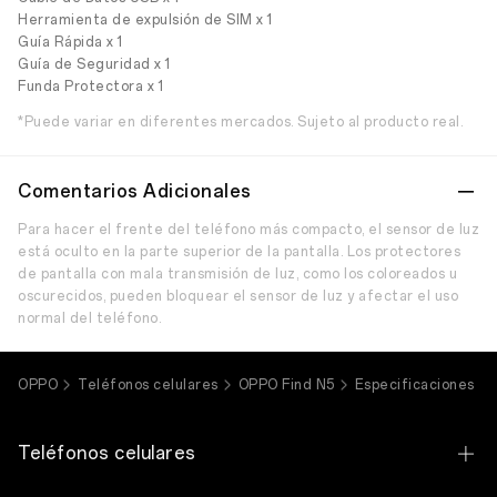
Herramienta de expulsión de SIM x 1
Guía Rápida x 1
Guía de Seguridad x 1
Funda Protectora x 1
*Puede variar en diferentes mercados. Sujeto al producto real.
Comentarios Adicionales
Para hacer el frente del teléfono más compacto, el sensor de luz
está oculto en la parte superior de la pantalla. Los protectores
de pantalla con mala transmisión de luz, como los coloreados u
oscurecidos, pueden bloquear el sensor de luz y afectar el uso
normal del teléfono.
OPPO
Teléfonos celulares
OPPO Find N5
Especificaciones
Teléfonos celulares