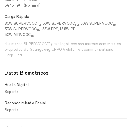
5475 mAh (Nominal)
Carga Rápida
80W SUPERVOOC
, 60W SUPERVOOC
, 50W SUPERVOOC
,
TM
TM
TM
33W SUPERVOOC
, 33W PPS, 13.5W PD
TM
50W AIRVOOC
TM
*La marca SUPERVOOC™ y sus logotipos son marcas comerciales
propiedad de Guangdong OPPO Mobile Telecommunications
Corp., Ltd.
Datos Biométricos
Huella Digital
Soporta
Reconocimiento Facial
Soporta