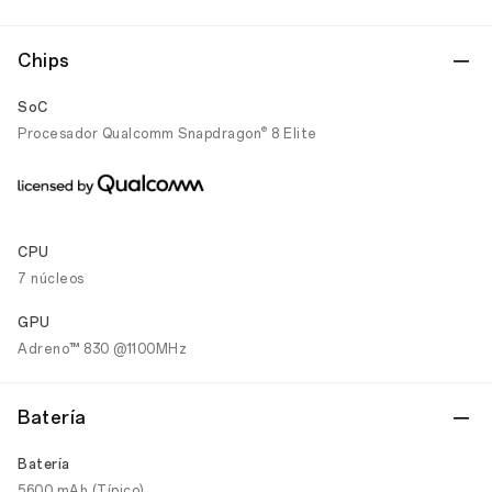
Chips
SoC
®
Procesador Qualcomm Snapdragon
8 Elite
CPU
7 núcleos
GPU
Adreno™ 830 @1100MHz
Batería
Batería
5600 mAh (Típico)