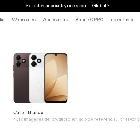
Select your country or region
Global
io
Wearables
Accesorios
Sobre OPPO
Tienda en Línea
Café | Blanco
* Las imágenes del producto son solo de referencia. Por favor, c