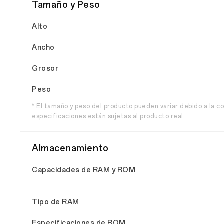
Tamaño y Peso
Alto
Ancho
Grosor
Peso
* El tamaño y peso del producto pueden variar debido a la co
especificaciones están sujetas al producto real.
Almacenamiento
Capacidades de RAM y ROM
Tipo de RAM
Especificaciones de ROM