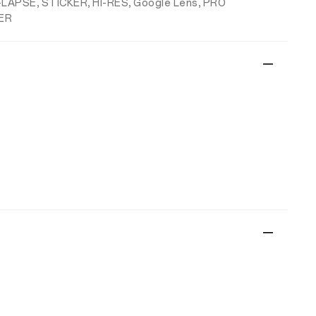
E-LAPSE, STICKER, HI-RES, Google Lens, PRO
KER