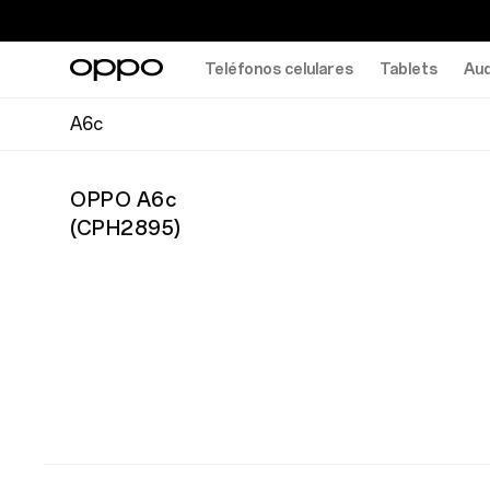
Teléfonos celulares
Tablets
Aud
A6c
OPPO A6c
(
CPH2895
)