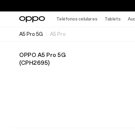
Teléfonos celulares
Tablets
Aud
A5 Pro 5G
A5 Pro
OPPO A5 Pro 5G
(
CPH2695
)