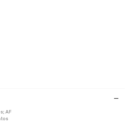
os; AF
ntos