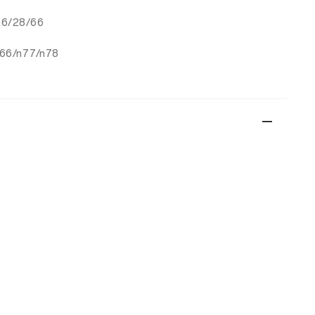
26/28/66
n66/n77/n78