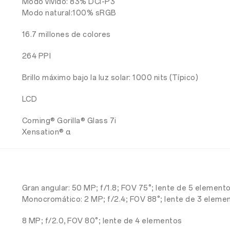
Modo vívido: 83% DCI-P3
Modo natural:100% sRGB
16.7 millones de colores
264 PPI
Brillo máximo bajo la luz solar: 1000 nits (Típico)
LCD
Corning® Gorilla® Glass 7i
Xensation® α
Gran angular: 50 MP; f/1.8; FOV 75°; lente de 5 element
Monocromático: 2 MP; f/2.4; FOV 88°; lente de 3 eleme
8 MP; f/2.0, FOV 80°; lente de 4 elementos