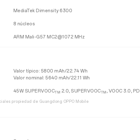
MediaTek Dimensity 6300
8 núcleos
ARM Mali-G57 MC2@1072 MHz
Valor típico: 5800 mAh/22.74 Wh
Valor nominal: 5640 mAh/22.11 Wh
45W SUPERVOOC
2.0, SUPERVOOC
, VOOC 3.0, PD
TM
TM
rciales propiedad de Guangdong OPPO Mobile