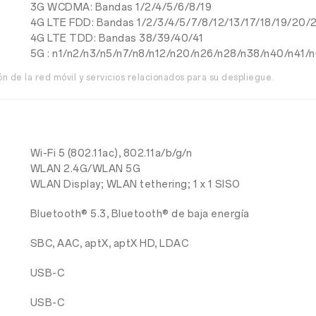
3G WCDMA: Bandas 1/2/4/5/6/8/19
4G LTE FDD: Bandas 1/2/3/4/5/7/8/12/13/17/18/19/20/
4G LTE TDD: Bandas 38/39/40/41
5G : n1/n2/n3/n5/n7/n8/n12/n20/n26/n28/n38/n40/n41/
n de la red móvil y servicios relacionados para su despliegue.
Wi-Fi 5 (802.11ac), 802.11a/b/g/n
WLAN 2.4G/WLAN 5G
WLAN Display; WLAN tethering; 1 x 1 SISO
Bluetooth® 5.3, Bluetooth® de baja energía
SBC, AAC, aptX, aptX HD, LDAC
USB-C
USB-C