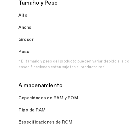
Tamaño y Peso
Alto
Ancho
Grosor
Peso
* El tamaño y peso del producto pueden variar debido a la co
especificaciones están sujetas al producto real.
Almacenamiento
Capacidades de RAM y ROM
Tipo de RAM
Especificaciones de ROM