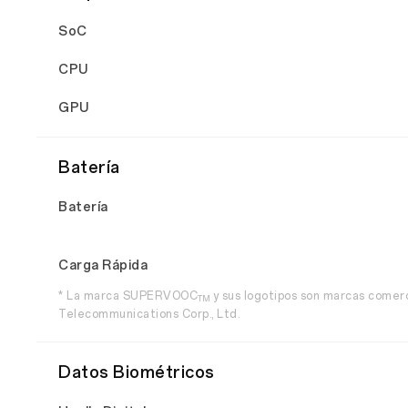
SoC
CPU
GPU
Batería
Batería
Carga Rápida
* La marca SUPERVOOC
y sus logotipos son marcas come
TM
Telecommunications Corp., Ltd.
Datos Biométricos