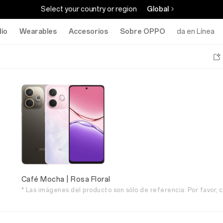
Select your country or region
Global
io
Wearables
Accesorios
Sobre OPPO
Tienda en Línea
Café Mocha | Rosa Floral
* Las imágenes del producto son sólo de referencia. Por favor, c