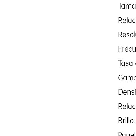
Tamañ
Relac
Reso
Frecu
Tasa 
Gama 
Densi
Relac
Brill
Panel