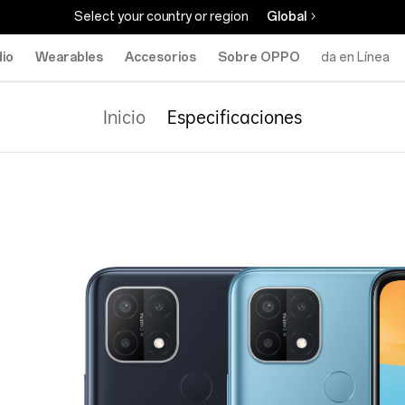
Select your country or region
Global
io
Wearables
Accesorios
Sobre OPPO
Tienda en Línea
Inicio
Especificaciones