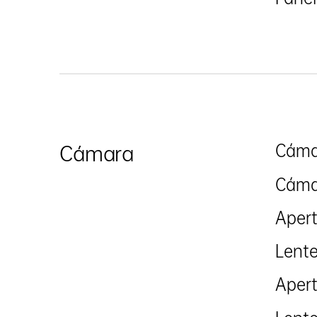
Cáma
Cámara
Cámar
Apert
Lent
Apert