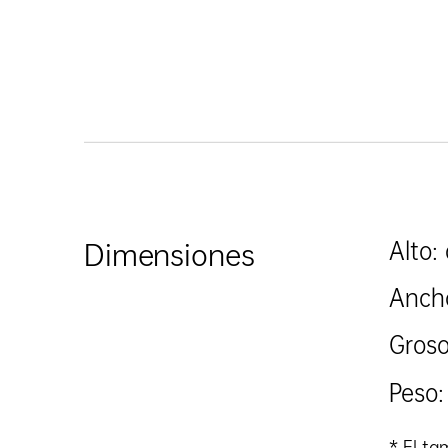
Alto:
Dimensiones
Anch
Groso
Peso:
* El ta