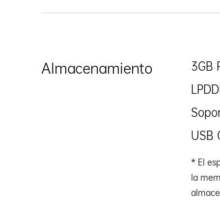
3GB 
Almacenamiento
LPDD
Sopo
USB 
* El es
la memo
almace