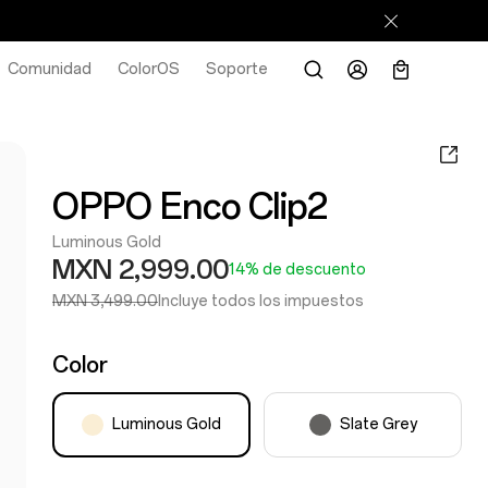
Comunidad
ColorOS
Soporte
OPPO Enco Clip2
Luminous Gold
MXN 2,999.00
14% de descuento
MXN 3,499.00
Incluye todos los impuestos
Color
Luminous Gold
Slate Grey