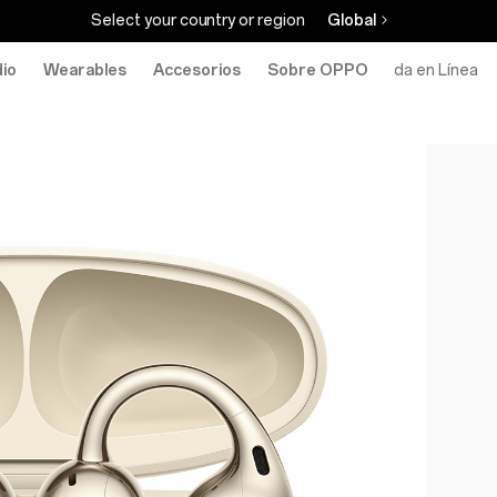
Select your country or region
Global
io
Wearables
Accesorios
Sobre OPPO
Tienda en Línea