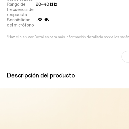
Rango de
20~40 kHz
frecuencia de
respuesta
Sensibilidad
-38 dB
del micrófono
*Haz clic en Ver Detalles para más información detallada sobre los pará
Descripción del producto