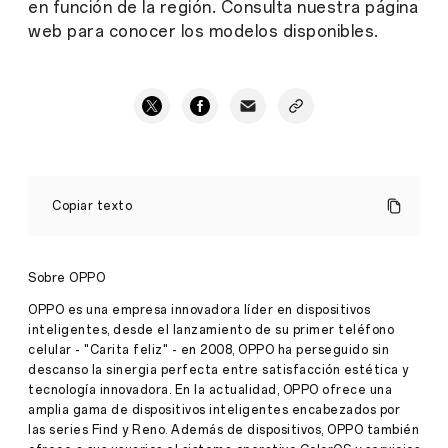
en función de la región. Consulta nuestra página
web para conocer los modelos disponibles.
¿Qué
dice
Copiar texto
el
color
de
tu
Sobre OPPO
smartphone
sobre
OPPO es una empresa innovadora líder en dispositivos
Notas
ti?
inteligentes, desde el lanzamiento de su primer teléfono
·
Sep
celular - "Carita feliz" - en 2008, OPPO ha perseguido sin
06,
descanso la sinergia perfecta entre satisfacción estética y
Las
2024
primeras
tecnología innovadora. En la actualidad, OPPO ofrece una
impresiones
amplia gama de dispositivos inteligentes encabezados por
son
las series Find y Reno. Además de dispositivos, OPPO también
importantes.