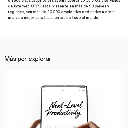
ofrece a sus usuarios el sistema operativo ColorOS y servicios
Ya
de Internet. OPPO está presente en más de 90 países y
sea
una
regiones, con más de 40.000 empleados dedicados a crear
entrevista
una vida mejor para los clientes de todo el mundo.
de
trabajo,
un
evento
elegante
o
una
cita
Más por explorar
romántica,
todos
queremos
vernos
lo
mejor
posible.
Nos
pasa
lo
mismo
con
nuestros
smartphones.