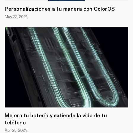
una
Personalizaciones a tu manera con ColorOS
sensación
indiferente
May 22, 2024
o
una
sensación
de
rechazo
inmediato.
Además,
es
lo
primero
que
otras
personas
notarán,
y
el
color
que
elijas
puede
Mejora tu batería y extiende la vida de tu
decir
teléfono
mucho
sobre
Abr 28, 2024