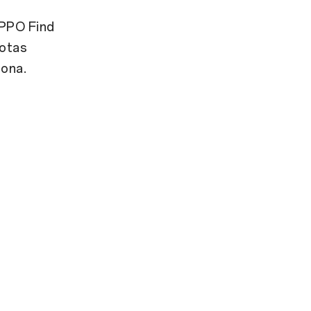
PPO Find
notas
iona.