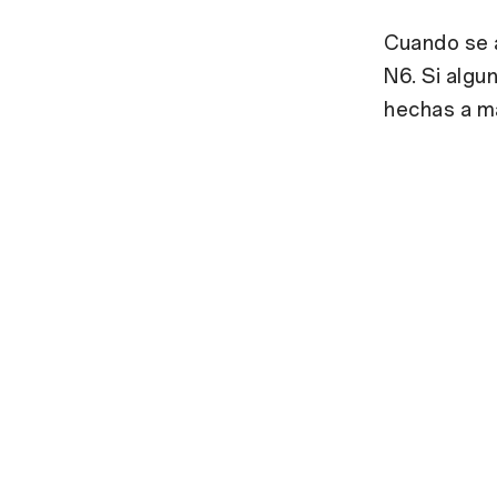
Cuando se a
N6
. Si alg
hechas a ma