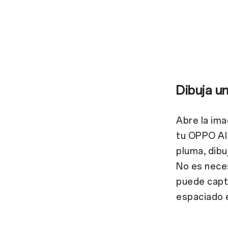
Dibuja u
Abre la ima
tu OPPO AI 
pluma, dibu
No es neces
puede capta
espaciado 