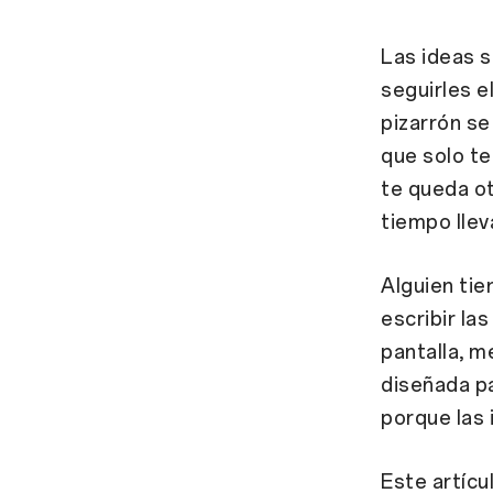
Las ideas s
seguirles el
pizarrón se
que solo t
te queda ot
tiempo llev
Alguien tie
escribir la
pantalla, m
diseñada pa
porque las 
Este artícu