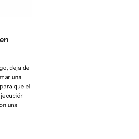
 en
go, deja de
omar una
para que el
 ejecución
on una