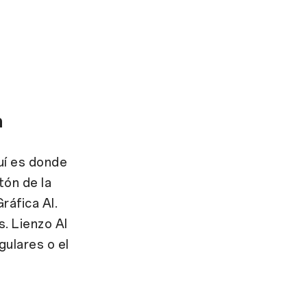
n
uí es donde
tón de la
ráfica AI.
. Lienzo AI
gulares o el