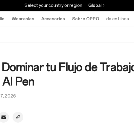
Select your country or region
Global
io
Wearables
Accesorios
Sobre OPPO
Tienda en Línea
Dominar tu Flujo de Trabaj
AI Pen
17, 2026