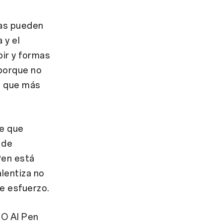
tas pueden
 y el
bir y formas
 porque no
e que más
ne que
 de
Pen está
lentiza no
re esfuerzo.
PO AI Pen