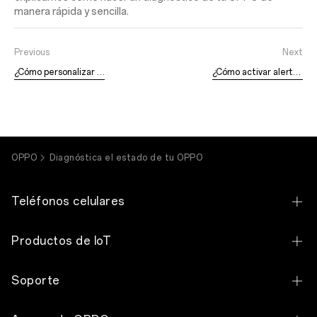
manera rápida y sencilla.
Previous
Next
¿Cómo personalizar el Aro de Luz?
¿Cómo activar alertas de dispositivos desconocidos?
OPPO
Diagnóstica el estado de tu OPPO
Teléfonos celulares
OPPO Find N6
Productos de IoT
OPPO Find N5
OPPO Pad SE
Soporte
OPPO Find X9 Ultra
OPPO Pad Neo
Contacto
OPPO Find X9 Pro