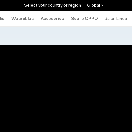
Select your country or region
Global
io
Wearables
Accesorios
Sobre OPPO
Tienda en Línea