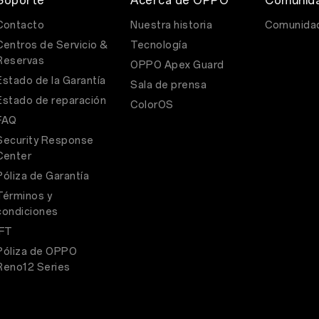
Soporte
Acerca de OPPO
Comunid
Contacto
Nuestra historia
Comunida
Centros de Servicio &
Tecnología
Reservas
OPPO Apex Guard
Estado de la Garantía
Sala de prensa
Estado de reparación
ColorOS
FAQ
Security Response
Center
Póliza de Garantía
Términos y
condiciones
IFT
Póliza de OPPO
Reno12 Series