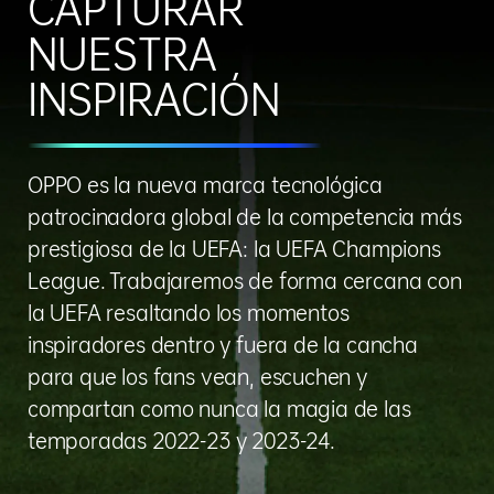
CAPTURAR
NUESTRA
INSPIRACIÓN
OPPO es la nueva marca tecnológica
patrocinadora global de la competencia más
prestigiosa de la UEFA: la UEFA Champions
League. Trabajaremos de forma cercana con
la UEFA resaltando los momentos
inspiradores dentro y fuera de la cancha
para que los fans vean, escuchen y
compartan como nunca la magia de las
temporadas 2022-23 y 2023-24.