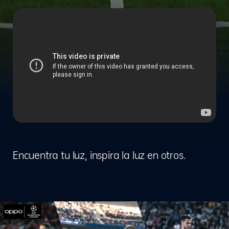
Encuentra tu luz, inspira la luz en otros.