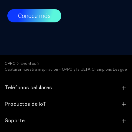
Conoce más
OPPO
Eventos
Capturar nuestra inspiración - OPPO y la UEFA Champions League
Teléfonos celulares
OPPO Find N6
Productos de IoT
OPPO Find N5
OPPO Pad SE
Soporte
OPPO Find X9 Ultra
OPPO Pad Neo