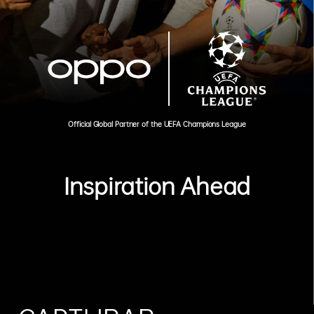
Official Global Partner of the UEFA Champions League
Inspiration Ahead