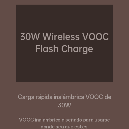
Carga rápida inalámbrica VOOC de
30W
VOOC inalámbrico diseñado para usarse
donde sea que estés.