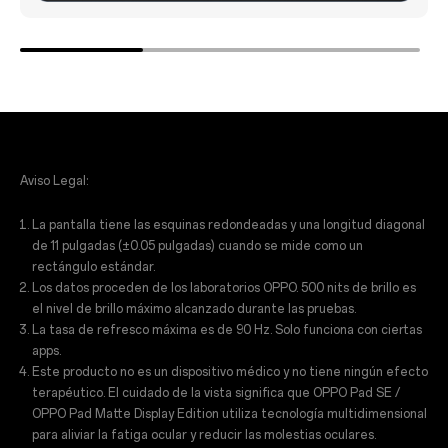
Aviso Legal:
La pantalla tiene las esquinas redondeadas y una longitud diagonal
de 11 pulgadas (±0.05 pulgadas) cuando se mide como un
rectángulo estándar.
Los datos proceden de los laboratorios OPPO. 500 nits de brillo es
el nivel de brillo máximo alcanzado durante las pruebas.
La tasa de refresco máxima es de 90 Hz. Solo funciona con ciertas
apps.
Este producto no es un dispositivo médico y no tiene ningún efecto
terapéutico. El cuidado de la vista significa que OPPO Pad SE /
OPPO Pad Matte Display Edition utiliza tecnología multidimensional
para aliviar la fatiga ocular y reducir las molestias oculares.