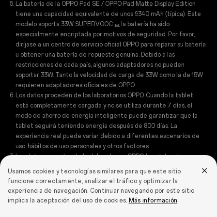
La batería de la OPPO Pad SE / OPPO Pad Matte Display Edition
tiene una capacidad equivalente de unos 9340 mAh (típica). Este
modelo soporta 33W SUPERVOOC
, la batería ha sido
TM
especialmente encriptada por motivos de seguridad. Por favor,
diríjase a un centro de servicio oficial OPPO para reparar su batería
u obtener una batería de repuesto genuina. Debido a las
restricciones de cada país, algunos adaptadores no pueden
soportar 33W. Tanto la velocidad de carga de 33W como la de 15W
requieren adaptadores oficiales de OPPO.
Los datos proceden de los laboratorios OPPO. Cuando la tablet
está completamente cargada y no se utiliza durante 7 días, el
modo de ahorro de energía inteligente puede garantizar que la
tablet seguirá teniendo energía después de 800 días. La
experiencia real puede variar debido a diferentes escenarios de
uso, hábitos de uso personales y otros factores.
Los datos proceden de los laboratorios OPPO. Los datos de
reproducción de vídeo y música en línea se prueban con la tablet
Usamos cookies y tecnologías similares para que este sitio
completamente cargada. La duración real de la batería puede
funcione correctamente, analizar el tráfico y optimizar la
variar ligeramente en función de la resolución de vídeo y de
experiencia de navegación. Continuar navegando por este sitio
factores ambientales, entre ellos, el entorno de red, las funciones
implica la aceptación del uso de cookies.
Más información
.
y aplicaciones utilizadas, los hábitos de uso, la antigüedad del