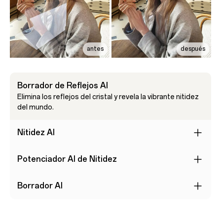
antes
después
Borrador de Reflejos AI
Elimina los reflejos del cristal y revela la vibrante nitidez
del mundo.
Nitidez AI
Ahora, incluso la foto de ese momento perfecto puede
ser perfecta. Restaura los detalles, colores y texturas
Potenciador AI de Nitidez
naturales de las fotos borrosas.
¿Foto de baja resolución o cortada? No hay problema.
Transfórmalas en obras maestras de ultra alta
Borrador AI
definición.
Encierra en un círculo o toca el área que quieras eliminar
y el Borrador AI editará a la perfección los elementos no
deseados de tus fotos.