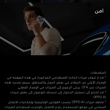
الملاحظات:
* قد لا تتوفر ميزات الذكاء الاصطناعي المذكورة في هذه الصفحة في
الإصدار الأولي من النظام. في بعض الدول والمناطق، سيتم تحديث هذه
الميزات عبر OTA. يرجى الرجوع إلى الميزات في الإصدار الفعلي.
* قد تحتاج إلى تسجيل الدخول إلى حسابك للوصول إلى بعض ميزات
OPPO AI.
* تختلف ميزات OPPO AI بحسب القوانين الإقليمية وإمكانيات الاتصال
السحابي في موقع المستخدم. يلزم الاتصال بالإنترنت لاستخدام الميزات
المتعلقة بالذكاء الاصطناعي.
* ميزات OPPO AI المعروضة في صفحات المنتجات في هذا الموقع (بما
في ذلك الواجهة والمحتوى الخلفي) مخصصة فقط لأغراض العرض
التوضيحي. هذه الميزات تختلف حسب إصدار النظام والمكان والزمان.
يرجى الرجوع إلى الإصدار الفعلي للمزايا الدقيقة.
إنّ ميزات المنتج ومحتويات الواجهة (بما في ذلك، على سبيل المثال لا
الحصر، واجهة المستخدم UI، وتجربة المستخدم UX، والخلفيات)
المعروضة على الموقع بالكامل مُقدَّمة لأغراض مرجعية فقط. يُرجى
الرجوع إلى المنتج الفعلي. لطلب معلومات مفصلة، يُرجى الاتصال