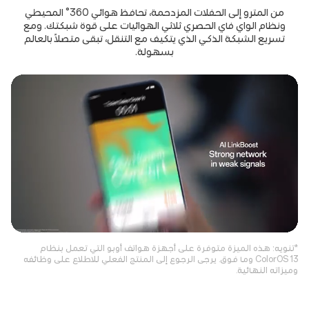
من المترو إلى الحفلات المزدحمة، تحافظ هوائي 360° المحيطي
ونظام الواي فاي الحصري ثلاثي الهوائيات على قوة شبكتك. ومع
تسريع الشبكة الذكي الذي يتكيف مع التنقل، تبقى متصلاً بالعالم
بسهولة.
*تنويه: هذه الميزة متوفرة على أجهزة هواتف أوبو التي تعمل بنظام
ColorOS 13 وما فوق. يرجى الرجوع إلى المنتج الفعلي للاطلاع على وظائفه
وميزاته النهائية.