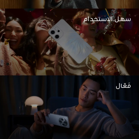
التجارية.
2020
فَعّال
LLMs المدربين ذاتيًا
بدأت OPPO في تدريب وتنفيذ برامج LLM الخاصة بنا
في عام 2020.
قبل 2020
البداية
تم إطلاق أعمال OPPO عبر الإنترنت والحوسبة
آمن
السحابية وتكنولوجيا البحث بالدفع وفي الوقت نفسه
تم استكشاف تقنية الذكاء الاصطناعي التقليدية تدريجيًا
في تنزيل الصور.