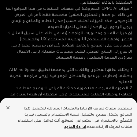
بمزوّدي الخدمة المحليين وخدمة المبيعات.
1. يختلف نطاق المحتوى واللغات التي يدعمها تطبيق AI Mind Space
باختلاف إصدارات البرنامج والمناطق الجغرافية. يُرجى مراجعة التجربة
الفعلية.
2. الصورة المعروضة هنا صورة محاكاة لأغراض التوضيح فقط. قد
تختلف الواجهة الفعلية للمستخدم. يُرجى ملاحظة أن هذه الميزة قد
تختلف بحسب القوانين الإقليمية وإمكانيات الاتصال السحابي في موقع
المستخدم.
3. ميزة AI Call Summary متاحة من خلال تحديث OTA. قد تختلف الإتاحة
بحسب القوانين الإقليمية وإمكانيات الاتصال السحابي. الصورة
المعروضة لأغراض توضيحية فقط، وقد تختلف الواجهة الفعلية.
الهواتف الذكية
نستخدم ملفات تعريف الارتباط والتقنيات المماثلة لتشغيل هذا
الموقع بشكل صحيح، ولتحليل نسبة الاستخدام، وتحسين تجربة
التصفّح. بالاستمرار في استعراض الموقع، أنت توافق على استخدام
سلسلة OPPO Reno
منتجات إنترنت الأشياء
ملفات تعريف الارتباط هذه.
قراءة المزيد
.
سلسلة OPPO A