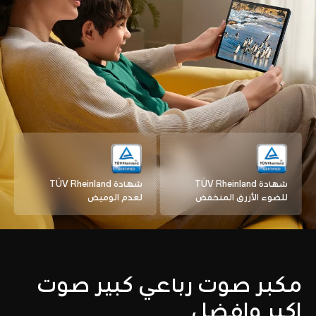
شهادة TÜV Rheinland
شهادة TÜV Rheinland
للضوء الأزرق المنخفض
لعدم الوميض
مكبر صوت رباعي كبير صوت
اكبر وافضل