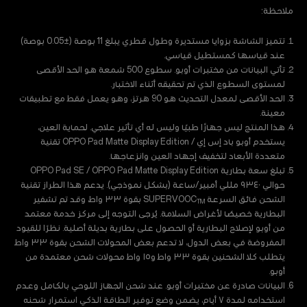
ملاحظة:
تتميز الشاشة بزوايا مستديرة وطول قطري يبلغ 11 بوصة (±0.05 بوصة)
عند قياسها كمستطيل قياسي.
تأتي البيانات من مختبرات أوبو. سطوع 500 شمعة هو الحد الأقصى
لمستوى السطوع الذي تم تحقيقه أثناء الاختبار.
الحد الأقصى لمعدل التحديث هو 90 هرتز، وهو يعمل فقط مع تطبيقات
معينة.
هذا المنتج ليس جهازًا طبيًا وليس له أي تأثير علاجي. لحماية العين،
يستخدم أوبو باد إس إي / OPPO Pad Matte Display Edition تقنية
متعددة الأبعاد لتخفيف إجهاد العين وانزعاجها.
تبلغ سعة بطارية OPPO Pad SE / OPPO Pad Matte Display Edition
حوالي ٩٣٤٠ مللي أمبير/ساعة (بشكل نموذجي). يدعم هذا الطراز تقنية
الشحن فائق السرعة SUPERVOOC
بقوة ٣٣ واط، وقد تم تشفير
TM
البطارية خصيصًا لأغراض السلامة. يُرجى التوجه إلى مركز خدمة معتمد
من أوبو لإصلاح البطارية أو الحصول على بطارية بديلة أصلية. نظرًا للقيود
المفروضة في بعض الدول، لا تدعم بعض المحولات الشحن بقوة ٣٣ واط.
يتطلب كلا الشحنين بقوة ٣٣ واط و١٥ واط محولات شحن معتمدة من
أوبو.
البيانات صادرة عن مختبرات أوبو. عند شحن الجهاز اللوحي بالكامل وعدم
استخدامه لمدة ٧ أيام، يضمن وضع توفير الطاقة الذكي استمرار شحنه