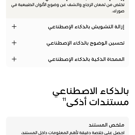
تخلص من لمعان الزجاج واكشف عن وضوح الألوان الطبيعية في
صورك.
إزالة التشويش بالذكاء الإصطناعي
حتى لو كانت اللحظة المثالية ضبابية، يمكن استعادتها. استرجع
التفاصيل والألوان والملمس الطبيعي للصور غير الواضحة.
تحسين الوضوح بالذكاء الإصطناعي
هل لديك صورة منخفضة الجودة أو مقصوصة؟ لا بأس، حوّلها
إلى صورة فائقة الدقة وكأنها تحفة فنية.
الممحاة الذكية بالذكاء الإصطناعي
قم بتحديد أو النقر على الجزء غير المرغوب فيه، وسيقوم الذكاء
الإصطناعي بإزالته بسلاسة من الصورة.
بالذكاء الاصطناعي
11
مستندات أذكى
إعادة الصياغة بالذكاء الإصطناعي
انسَ عقدة الكتابة! قم بصقل المسودات، توسيعها، أو تعديل