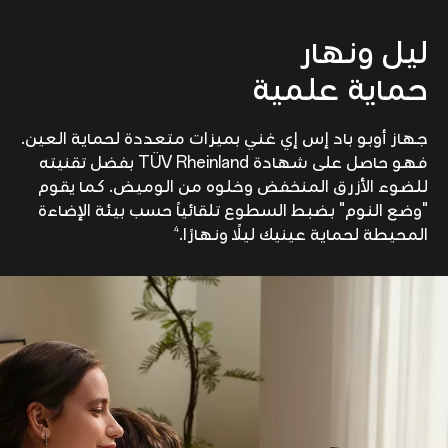
ليل ونهار
حماية علمية
جهاز أوبو باد إس إي غني بميزات متعددة لحماية العين.
فهو حاصل على شهادة TÜV Rheinland بفضل تقنيته
للضوء الأزرق المنخفض وخلوه من الوميض. كما يقوم
"وضع النوم" بضبط السطوع تلقائياً حسب بيئة الإضاءة
4
المحيطة لحماية عينيك ليلًا ونهارًا.