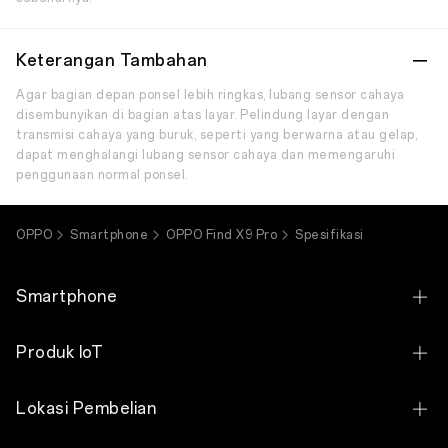
Keterangan Tambahan
Agar bagian depan ponsel lebih ringkas, lubang sensor cahaya
disembunyikan di bagian atas layar. Pelindung layar dengan
transmisi cahaya yang buruk, seperti yang berwarna atau gelap,
dapat menghalangi lubang sensor cahaya dan memengaruhi
penggunaan normal ponsel.
OPPO
Smartphone
OPPO Find X9 Pro
Spesifikasi
Smartphone
OPPO Find X9 Ultra
Produk IoT
OPPO Find X9s
OPPO Bubble
Lokasi Pembelian
OPPO Find X9 Pro
OPPO Pad SE