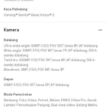
Kaca Pelindung
Corning® Gorilla® Glass Victus® 2
Kamera
Belakang
Ultra-wide angle: 50MP; f/2.0; FOV 120°; lensa 6P; AF didukung
Wide angle: 50MP; f/1.5; FOV 84°; lensa 7P; AF didukung; OIS 4-
sumbu didukung
Telefoto: 200MP; f/2.1; FOV 34°; lensa 6P; AF didukung; OIS 4-
sumbu didukung
Monokrom: 2MP; f/2.4; FOV 88°; lensa 3P
Depan
50MP; f/2.0; FOV 90°; lensa 5P; AF didukung
Mode Pemotretan
Belakang: Foto, Video, Potret, Malam, PANO, Video Pro, Gerak
Lambat, Pencahayaan Panjang, Dual-view video, Selang Waktu,