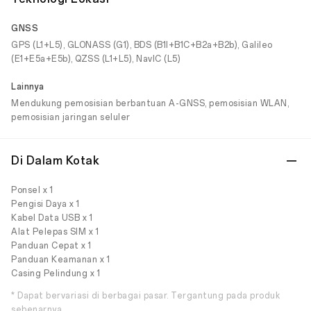
GNSS
GPS (L1+L5), GLONASS (G1), BDS (B1I+B1C+B2a+B2b), Galileo
(E1+E5a+E5b), QZSS (L1+L5), NavIC (L5)
Lainnya
Mendukung pemosisian berbantuan A-GNSS, pemosisian WLAN,
pemosisian jaringan seluler
Di Dalam Kotak
Ponsel x 1
Pengisi Daya x 1
Kabel Data USB x 1
Alat Pelepas SIM x 1
Panduan Cepat x 1
Panduan Keamanan x 1
Casing Pelindung x 1
* Dapat bervariasi di berbagai pasar. Tergantung pada produk
sebenarnya.