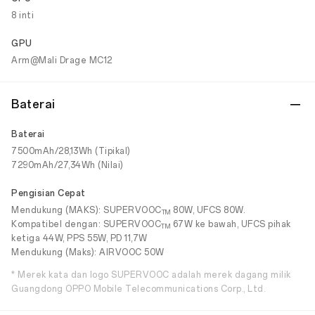
8 inti
GPU
Arm@Mali Drage MC12
Baterai
Baterai
7500mAh/28,13Wh (Tipikal)
7290mAh/27,34Wh (Nilai)
Pengisian Cepat
Mendukung (MAKS): SUPERVOOC
80W, UFCS 80W.
TM
Kompatibel dengan: SUPERVOOC
67W ke bawah, UFCS pihak
TM
ketiga 44W, PPS 55W, PD 11,7W
Mendukung (Maks): AIRVOOC 50W
* Merek kata dan logo SUPERVOOC adalah merek dagang milik
Guangdong OPPO Mobile Telecommunications Corp., Ltd.