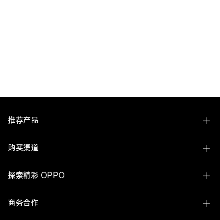
推荐产品
Find N6
购买渠道
Find X9 Ultra
线下体验店
探索精彩 OPPO
Find X9s Pro
OPPO 商城
关于 OPPO
Reno16 系列
商务合作
官方授权网店
ColorOS
A7 Pro Max