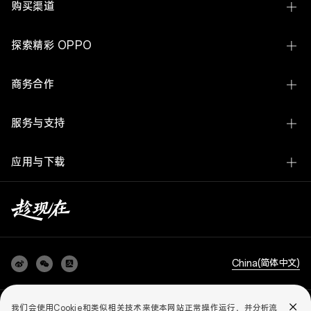
Find N6
购买渠道
Find X9 Ultra
线下体验店
探索精彩 OPPO
Find X9s Pro
OPPO 商城
关于 OPPO
Reno16 系列
商务合作
官方授权网店
ColorOS
A7 Pro Max
企业业务
服务与支持
欢太
K15 Pro 系列
开放平台
联系我们
新闻中心
OPPO Pad 6
应用与下载
廉洁举报
服务中心查询
OPPO 社区
OPPO Watch X3
OPPO 商城 App
媒体联络
用户手册
加入我们
OPPO Enco X3
预装应用查询
采购平台
云服务
AI 手机白皮书
查看全部手机
OPPO 升级工具
以旧换新
China(简体中文)
知识产权
realme 升级工具
服务政策
可持续发展
OPPO 互联
隐私政策
儿童个人信息保护政策
用户协议
法务合规
我们会使用Cookie和类似相关技术来使本网站正常操作运行，并分析流