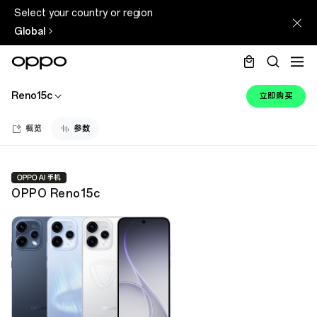
Select your country or region
Global
Reno15c
立即购买
概览
参数
OPPO Reno15c