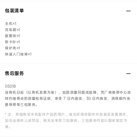
包装清单
主机×1
充电器×1
数据线×1
取卡针×1
保护壳×1
快速入门指南×1
售后服务
95018
自购机日起（以购机发票为准），如因质量问题或故障，凭厂商维修中心或
特约维修点的质量检测证明，享受 7 日内退货、30 日内换货、质保期内免
费保修等三包服务。
* 注：单独购买手机配件产品的用户，请完好保存配件外包装及发票原件，
如无法提供上述凭证，将无法享受三包服务。三包服务内容以国家规定为
准。