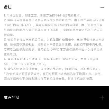
备注
1. 尺寸因配置、制造工艺、测量方法的不同可能有所差异。
2. 实际可用容量会由于诸多因素而减少并有所差异：由于操作系统运行占据
了部分内存（RAM），实际可用空间小于标识内存容量；由于安装操作系
统和预装的程序占据了部分闪存（ROM），实际可用存储空间小于标识闪
存容量。
3. 该机型支持大电流超级闪充，为保障用户使用安全，电池已做特殊加密处
理。若使用非原装电池，将影响本产品的正常使用，包括但不限于充电慢。
若有电池维修更换需求，请务必到 OPPO 官方授权服务体验中心维修更换
正版电池。
4. 全网通版移动卡与联通卡、电信卡可以任意搭配使用，主副卡均支持
5G，任意一张卡可选做上网卡。
5. 操作系统信息仅供参考，以实际产品为准。如有更新，恕不另行通知。
* 为使手机正面视觉更简洁，我们对屏幕上方光感孔做了隐藏工艺。彩色、
深色等透光性不良的贴膜均有可能挡住感光孔，影响手机正常使用。
推荐产品