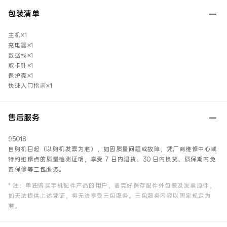
包装清单
主机×1
充电器×1
数据线×1
取卡针×1
保护壳×1
快速入门指南×1
售后服务
95018
自购机日起（以购机发票为准），如因质量问题或故障，凭厂商维修中心或
特约维修点的质量检测证明，享受 7 日内退货、30 日内换货、质保期内免
费保修等三包服务。
* 注：单独购买手机配件产品的用户，请完好保存配件外包装及发票原件，
如无法提供上述凭证，将无法享受三包服务。三包服务内容以国家规定为
准。