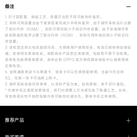
备注
1. 尺寸因配置、制造工艺、测量方法的不同可能有所差异。
2. 实际可用容量会由于诸多因素而减少并有所差异：由于操作系统运行占据
了部分内存（RAM），实际可用空间小于标识内存容量；由于安装操作系
统和预装的程序占据了部分闪存（ROM），实际可用存储空间小于标识闪
存容量。
3. 该机型支持大电流超级闪充，为保障用户使用安全，电池已做特殊加密处
理。若使用非原装电池，将影响本产品的正常使用，包括但不限于充电慢。
若有电池维修更换需求，请务必到 OPPO 官方授权服务体验中心维修更换
正版电池。
4. 全网通版移动卡与联通卡、电信卡可以任意搭配使用，主副卡均支持
5G，任意一张卡可选做上网卡。
5. 操作系统信息仅供参考，以实际产品为准。如有更新，恕不另行通知。
* 为使手机正面视觉更简洁，我们对屏幕上方光感孔做了隐藏工艺。彩色、
深色等透光性不良的贴膜均有可能挡住感光孔，影响手机正常使用。
推荐产品
Find N6