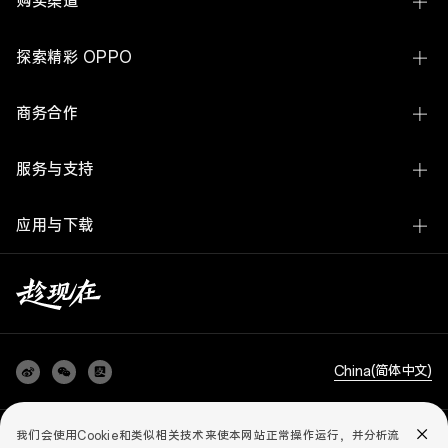
购买渠道
Find X9 Ultra
线下体验店
探索精彩 OPPO
Find X9s Pro
OPPO 商城
关于 OPPO
Reno16 系列
商务合作
官方授权网店
ColorOS
A7 Pro Max
企业业务
服务与支持
欢太
K15 Pro 系列
开放平台
联系我们
新闻中心
OPPO Pad 6
应用与下载
廉洁举报
服务中心查询
OPPO 社区
OPPO Watch X3
OPPO 商城 App
媒体联络
用户手册
加入我们
OPPO Enco X3
预装应用查询
采购平台
云服务
AI 手机白皮书
查看全部手机
OPPO 升级工具
以旧换新
China(简体中文)
知识产权
realme 升级工具
服务政策
可持续发展
OPPO 互联
隐私政策
儿童个人信息保护政策
用户协议
法务合规
我们会使用Cookie和类似相关技术来使本网站正常操作运行，并分析流
个人信息保护声明
智慧生活系列报告