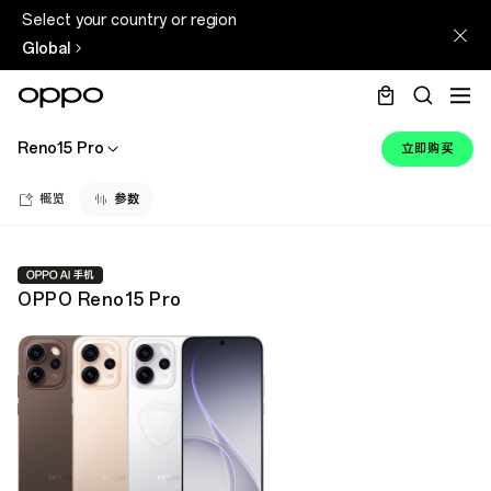
Select your country or region
Global
Reno15 Pro
立即购买
概览
参数
OPPO Reno15 Pro