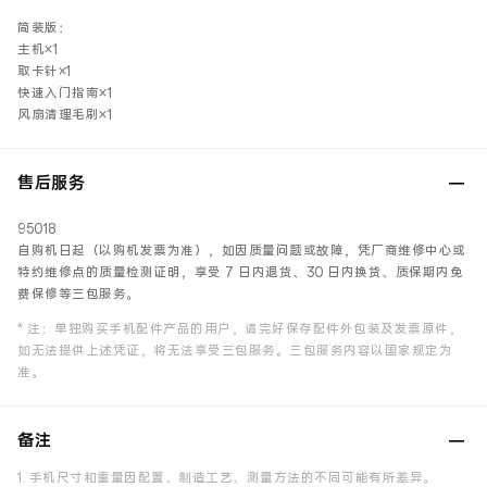
简装版：
主机×1
取卡针×1
快速入门指南×1
风扇清理毛刷×1
售后服务
95018
自购机日起（以购机发票为准），如因质量问题或故障，凭厂商维修中心或
特约维修点的质量检测证明，享受 7 日内退货、30 日内换货、质保期内免
费保修等三包服务。
* 注：单独购买手机配件产品的用户，请完好保存配件外包装及发票原件，
如无法提供上述凭证，将无法享受三包服务。三包服务内容以国家规定为
准。
备注
1. 手机尺寸和重量因配置、制造工艺、测量方法的不同可能有所差异。