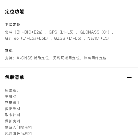
定位功能
卫星定位
北斗（B1I+B1C+B2a），GPS（L1+L5），GLONASS（G1），
Galileo（E1+E5a+E5b），QZSS（L1+L5），NavIC（L5）
其他
支持：A-GNSS 辅助定位，无线局域网定位，蜂窝网络定位
包装清单
标准版：
主机×1
充电器 1
数据线×1
取卡针×1
保护壳×1
快速入门指南×1
风扇清理毛刷×1