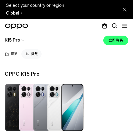
Select your country or region
Global
K15 Pro
立即购买
概览
参数
OPPO K15 Pro