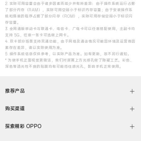
2. 实际可用容量会由于诸多因素而减少并有所差异：由于操作系统运行占据
了部分内存（RAM），实际可用空间小于标识内存容量；由于安装操作系
统和预装的程序占据了部分闪存（ROM），实际可用存储空间小于标识闪
存容量。
3. 全网通版移动卡与联通卡、电信卡、广电卡可以任意搭配使用，主副卡均
支持 5G，任意一张卡可选做上网卡。
4. 双卡部分场景支持双通功能，由于网络及通话情况可能因环境及运营商因
素存在差异，请以实际使用为准。
5. 操作系统信息仅供参考，以实际产品为准。如有更新，恕不另行通知。
* 为使手机正面视觉更简洁，我们对屏幕上方光感孔做了隐藏工艺。彩色、
深色等透光性不良的贴膜均有可能挡住感光孔，影响手机正常使用。
推荐产品
Find N6
购买渠道
Find X9 Ultra
线下体验店
探索精彩 OPPO
Find X9s Pro
OPPO 商城