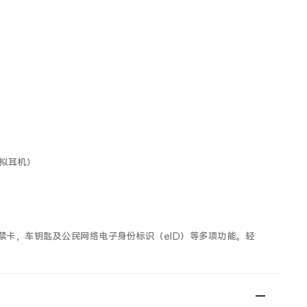
模拟耳机）
y，门禁卡，车钥匙及公民网络电子身份标识（eID）等多项功能。轻