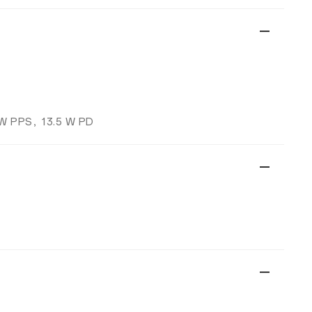
PPS，13.5 W PD