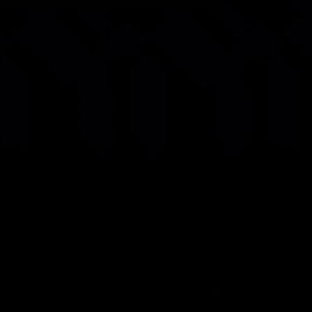
rendimiento estable y coherencia a largo plazo. Más del
30 % de estos componentes miden solo 0.4 × 0.2 mm y
se distribuyen en 21 capas en la placa base del
Find X9
Pro.