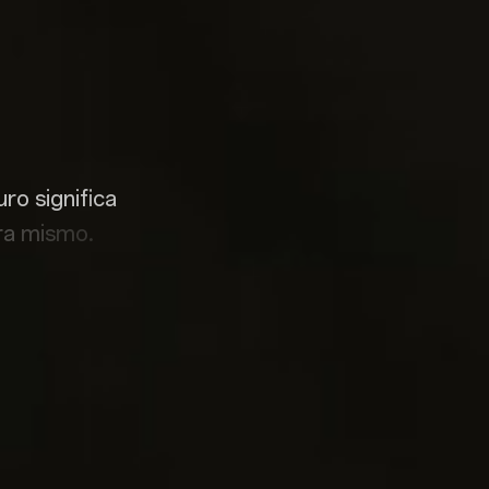
u
r
o
s
i
g
n
i
f
c
a
r
a
m
i
s
m
o
.