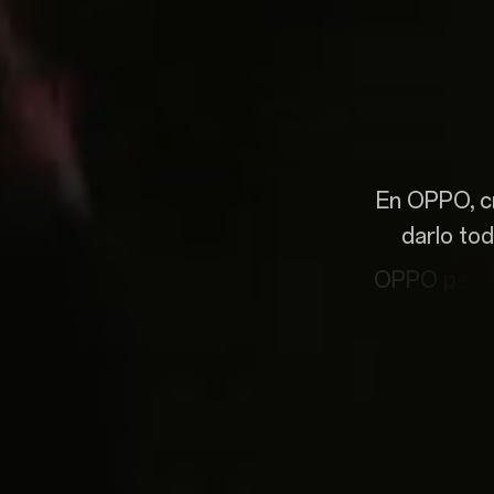
E
n
O
P
P
O
,
c
d
a
r
l
o
t
o
d
O
P
P
O
p
e