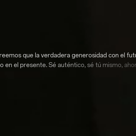
r
e
e
m
o
s
q
u
e
l
a
v
e
r
d
a
d
e
r
a
g
e
n
e
r
o
s
i
d
a
d
c
o
n
e
l
f
u
t
o
e
n
e
l
p
r
e
s
e
n
t
e
.
S
é
a
u
t
é
n
t
i
c
o
,
s
é
t
ú
m
i
s
m
o
,
a
h
o