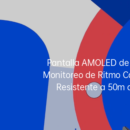
Pantalla AMOLED de 
Monitoreo de Ritmo C
Resistente a 50m 