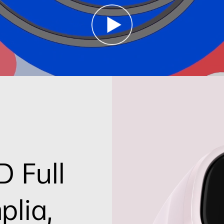
 Full
Monito
plia,