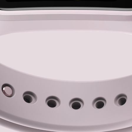
ción de
o:
Guardian de
Constante
ación de Oxígeno rastrea la variación de
geno en tu Sangre para ser monitoreados
así como tus registros de etapas de
so por la noche, listos para iniciar el día