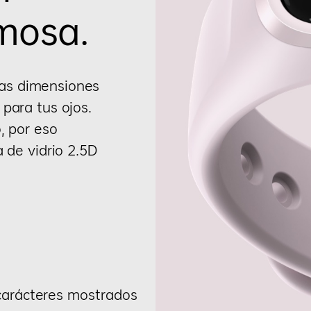
Satura
mosa.
Oxígen
rgas dimensiones
para tus ojos.
Sueño 
, por eso
 de vidrio 2.5D
El sensor de Satur
los niveles de oxí
mientras duermes, 
sueño. Mejor descan
con energía¹.
arácteres mostrados