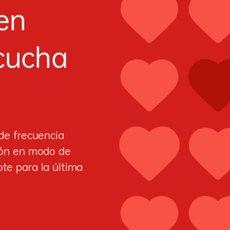
en
cucha
 de frecuencia
ción en modo de
te para la última