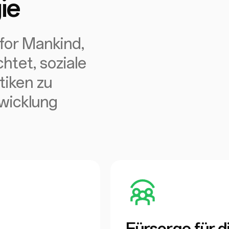
ie
for Mankind,
htet, soziale
tiken zu
twicklung
Fürsorge für d