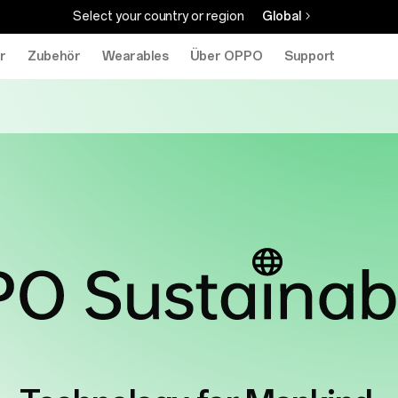
Select your country or region
Global
r
Zubehör
Wearables
Über OPPO
Support