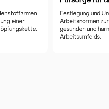
hlenstoffarmen
Festlegung und U
ung einer
Arbeitsnormen zur
öpfungskette.
gesunden und har
Arbeitsumfelds.