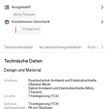
Ausgewählt
Misty Titanium
Kostenloses Geschenk
1/1 selected
Technische Daten
Im Lieferumfang enthalten
Produktbesc
Technische Daten
Design und Material
Armband
Fluorkautschuk-Armband und Edelstahlschließe 
(Obsidian Black)

Hybrid-Armband und Edelstahlschließe (Misty 
Titanium)
Lünette
Titanlegierung (TC4)

Gehäuse
Gehäuseboden