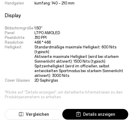
Handgelen
kumfang: 140 – 210 mm
Display
Bildschirmgröße
1.50''
Panel
LTPO AMOLED
Pixeldichte
310 PPI
Resolution
466 * 466
Helligkeit
Standardmäßige maximale Helligkeit: 600 Nits 
(typisch)

Aktivierte maximale Helligkeit (wird bei starkem 
Sonnenlicht aktiviert): 1500 Nits (typisch)

Spitzenhelligkeit (wird im offiziellen, selbst 
entwickelten Sportmodus bei starkem Sonnenlicht 
aktiviert): 3000 Nits
Cover Glasses
2D Saphirglas
*Klicke auf "Details anzeigen", um detaillierte Informationen zu den
Produktparametern zu erhalten.
Vergleichen
Details anzeigen