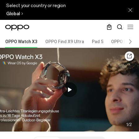
Select your country or region
Global
OPPO Watch X3
OPPO Find X9 Ultra
Pad 5
OPPO Enco Cl
1/2