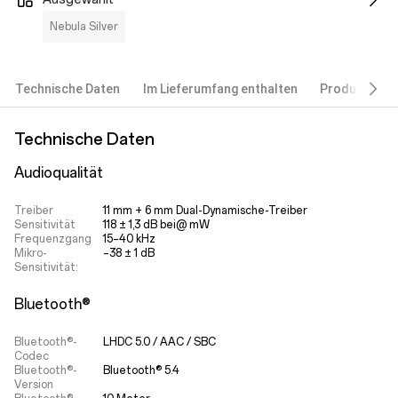
Nebula Silver
Technische Daten
Im Lieferumfang enthalten
Produktbesc
Technische Daten
Audioqualität
Treiber
11 mm + 6 mm Dual-Dynamische-Treiber
Sensitivität
118 ± 1,3 dB bei@ mW
Frequenzgang
15–40 kHz
Mikro-
–38 ± 1 dB
Sensitivität:
Bluetooth®
Bluetooth®-
LHDC 5.0 / AAC / SBC
Codec
Bluetooth®-
Bluetooth® 5.4
Version