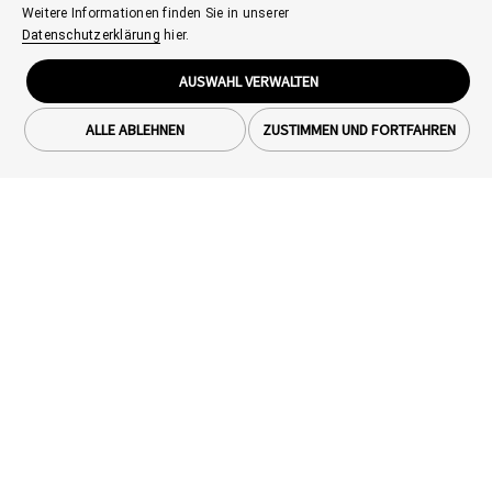
Weitere Informationen finden Sie in unserer
Datenschutzerklärung
hier.
AUSWAHL VERWALTEN
ALLE ABLEHNEN
ZUSTIMMEN UND FORTFAHREN
Smartphones
OPPO Find X9 Ultra
IoT Produkte
OPPO Find X9 Pro
OPPO Watch X3
Support
OPPO Find X9