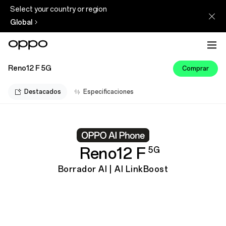
Select your country or region
Global
Reno12 F 5G
Comprar
Destacados
Especificaciones
Reno12 F
5G
Borrador AI | AI LinkBoost