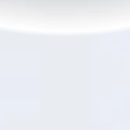
7
Carga Rápida
45W SUPERVOOC
TM
Cada Minuto Cuenta
Obtén
30% de batería
en solo
21 minutos
-
suficiente para una llamada rápida o un paseo
fotográfico por el parque. Alcanza el 50% en poco
8
más de media hora
, perfecto para recargar
energía mientras almuerzas.