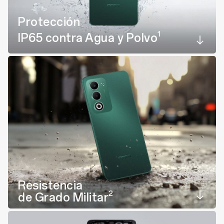
Protección
1
IP65 contra Agua y Polvo
Resistencia
2
de Grado Militar