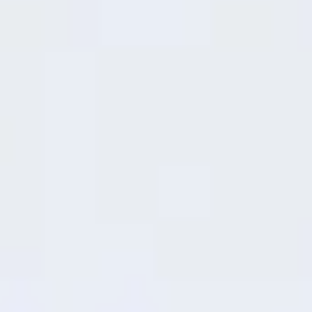
6 nm
10%
Rendimiento
Chip mejorado
que la generación pasada