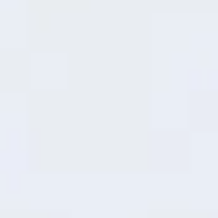
Recargar energía
mientras almuerzas
9
Procesador MediaTek
Dimensity 6300
Más Delgado y Rápido
Con un chip mejorado de 6 nm, este
dispositivo ofrece un rendimiento 10%
superior al de la generación anterior, por
lo que todo es más rápido.