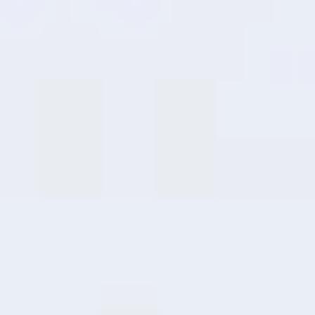
10
Expansión de RAM
Más Rápido, Más
Fluido
Toma prestado el espacio de
almacenamiento no utilizado para la
memoria de ejecución, lo que proporciona
un rendimiento más rápido y fluido, incluso
en multitarea.