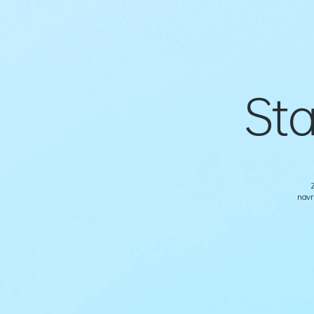
Sta
navr