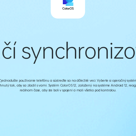
čí synchroniz
Zjednodušte používanie telefónu a sústreďte sa na dôležité veci. Vyberte si operačný systé
hnutý tak, aby sa zladil s vami. Systém ColorOS 12, založený na systéme Android 12, reag
reálnom čase, aby ste boli v spojení a mali všetko pod kontrolou.