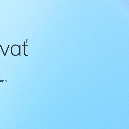
ovať
m
uje v