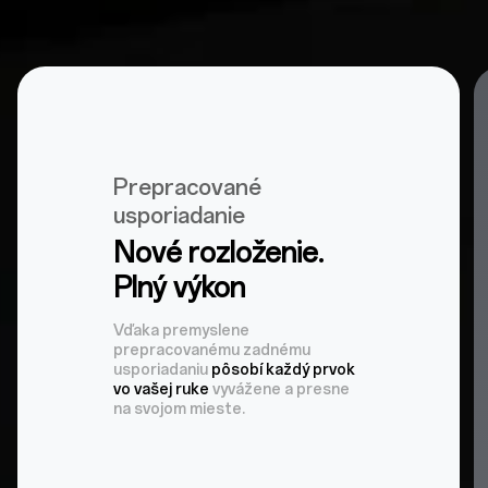
Prepracované
usporiadanie
Nové rozloženie.
Plný výkon
Vďaka premyslene
prepracovanému zadnému
usporiadaniu
pôsobí každý prvok
vo vašej ruke
vyvážene a presne
na svojom mieste.