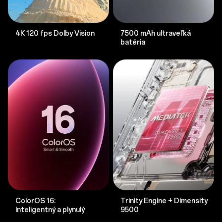
4K 120 fps Dolby Vision
7500 mAh ultraveľká
batéria
ColorOS 16:
Trinity Engine + Dimensity
Inteligentný a plynulý
9500