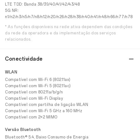
LTE TDD: Banda 38/39/40/41/42/43/48
5G NR:
n1/n2/n3/n5/n7/n8/n12/n20/n26/n28/n38/n40/n41/n48/n66/n77/n78
* As funções disponíveis na rede ativa dependem das condições
da rede da operadora e da implementação dos serviços
relacionados.
Conectividade
WLAN
Compatível com Wi-Fi 6 (802.11ax)
Compatível com Wi-Fi 5 (802.11ac)
Compatível com 802.11a/b/g/n
Compatível com Wi-Fi Display
Compatível com partilha de ligação WLAN
Compatível com Wi-Fi 5 GHz a 160 MHz
Compatível com 2×2 MIMO
Versão Bluetooth
Bluetooth® 5.4, Baixo Consumo de Energia