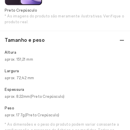
Preto Crepúsculo
* As imagens do produto são meramente ilustrativas. Verifique o
produto real.
Tamanho e peso
Altura
aprox. 151,21 mm
Largura
aprox. 72,42 mm
Espessura
aprox. 8.22mm(Preto Crepúsculo)
Peso
aprox. 177g(Preto Crepúsculo)
* As dimensões e o peso do produto podem variar consoante a