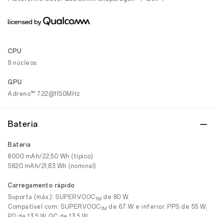
CPU
8 núcleos
GPU
Adreno™ 722@1150MHz
Bateria
Bateria
6000 mAh/22,50 Wh (típico)
5820 mAh/21,83 Wh (nominal)
Carregamento rápido
Suporta (máx.): SUPERVOOC
de 80 W.
TM
Compatível com: SUPERVOOC
de 67 W e inferior, PPS de 55 W,
TM
PD de 13,5 W, QC de 13,5 W