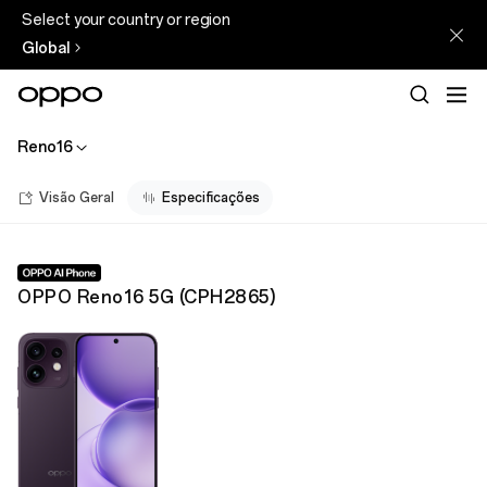
Select your country or region
Global
Reno16
Visão Geral
Especificações
OPPO Reno16 5G
(
CPH2865
)