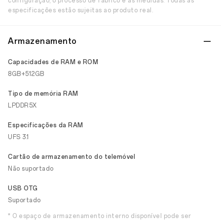
configuração, o processo de fabrico e as medidas. Todas as
especificações estão sujeitas ao produto real.
Armazenamento
Capacidades de RAM e ROM
8GB+512GB
Tipo de memória RAM
LPDDR5X
Especificações da RAM
UFS 3.1
Cartão de armazenamento do telemóvel
Não suportado
USB OTG
Suportado
* O espaço de armazenamento interno disponível pode ser