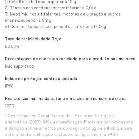
1) Cobalto na bateria: superior a 10 g
2) Tântalo nos condensadores: inferior a 0,01 g
3) Neodímio nos altifalantes, motores de vibração e outros
ímanes: superior a 0,2 g
4) Ouro em todos os componentes: inferior a 0,02 g
Taxa de reciclabilidade Rcyc
80.05%
Percentagem de conteúdo reciclado para o produto ou uma peça
Não suportado
Índice de proteção contra a entrada
IP68
Resistência mínima da bateria em ciclos em número de ciclos
1200
* Nos termos do Regulamento da UE relativo à etiqueta
energética (2023/1669), a classificação IP máxima permitida para
indicação nos parâmetros de conceção ecológica é IP68. Embora
este produto tenha sido testado e cumpra a norma IP69K