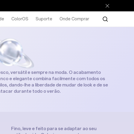
de
ColorOS
Suporte
Onde Comprar
Visão Geral
Especificações
sco, versátil e sempre na moda. O acabamento
nco e elegante combina facilmente com todos os
ilos, dando-lhe a liberdade de mudar de look e de se
tacar durante todo o verão.
Fino, leve e feito para se adaptar ao seu