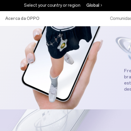
Select your country or region
Global
Acerca da OPPO
Comunida
Fre
bra
 MP
est
des