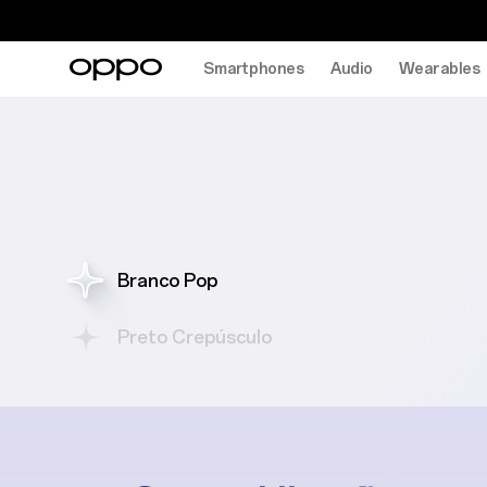
Smartphones
Audio
Wearables
Reno16 Pro
Reno16
Reno16 F
Reno16 FS
Reno16 FS
5G
Branco Pop
IA Remix Collage | Câmara Selfie Ultra Grande Angular de 50
ColorOS 16: Inteligente & Fluido
Preto Crepúsculo