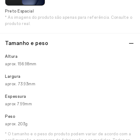
Preto Espacial
* As imagens do produto são apenas para referência. Consulte o
produto real.
Tamanho e peso
Altura
aprox. 156.98mm
Largura
aprox. 73.93mm
Espessura
aprox 7.99mm
Peso
aprox. 203g
* O tamanho e o peso do produto podem variar de acordo com a