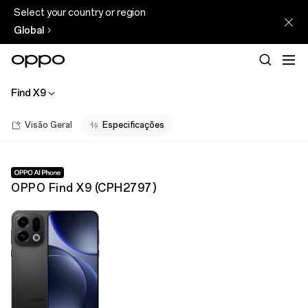
Select your country or region
Global
Find X9
Visão Geral
Especificações
OPPO Find X9
(
CPH2797
)