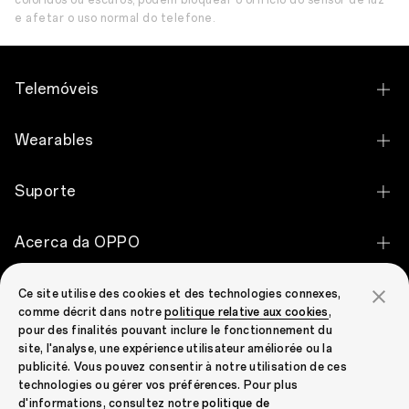
coloridos ou escuros, podem bloquear o orifício do sensor de luz
e afetar o uso normal do telefone.
Telemóveis
OPPO Find X9 Ultra
Wearables
OPPO Find X9 Pro
OPPO Watch X3
Suporte
OPPO Find X9
OPPO Watch S
Contacte-nos
OPPO Reno16 Pro 5G
Acerca da OPPO
OPPO Watch X2 Mini
Status da Garantia
OPPO Reno16 5G
A nossa história
OPPO Watch X2
OPPO Community
Ce site utilise des cookies et des technologies connexes,
FAQ
OPPO Reno16 F 5G
comme décrit dans notre
politique relative aux cookies
,
Descubra
OPPO Enco Air5
pour des finalités pouvant inclure le fonctionnement du
OPPO Community
Security Response Center
OPPO Reno16 FS 5G
site, l'analyse, une expérience utilisateur améliorée ou la
OPPO Apex Guard
OPPO Enco Air5s
publicité. Vous pouvez consentir à notre utilisation de ces
GARANTIA LIMITADA
OPPO A6 Pro 5G
technologies ou gérer vos préférences. Pour plus
Notícias
OPPO Enco Air5 Pro
d'informations, consultez notre
politique de
Programa de reciclagem de resíduos eletrónicos