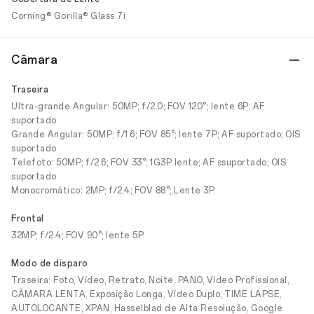
Corning® Gorilla® Glass 7i
Câmara
Traseira
Ultra-grande Angular: 50MP; f/2.0; FOV 120°; lente 6P; AF
suportado
Grande Angular: 50MP; f/1.6; FOV 85°; lente 7P; AF suportado; OIS
suportado
Telefoto: 50MP; f/2.6; FOV 33°; 1G3P lente; AF ssuportado; OIS
suportado
Monocromático: 2MP; f/2.4; FOV 88°; Lente 3P
Frontal
32MP; f/2.4; FOV 90°; lente 5P
Modo de disparo
Traseira: Foto, Vídeo, Retrato, Noite, PANO, Vídeo Profissional,
CÂMARA LENTA, Exposição Longa, Vídeo Duplo, TIME LAPSE,
AUTOLOCANTE, XPAN, Hasselblad de Alta Resolução, Google