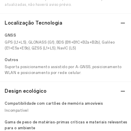
atualizadas, não haverá aviso prévio.
Localização Tecnologia
GNSS
GPS (L1+L5), GLONASS (G1), BDS (B1I+B1C+B2a+B2b), Galileo
(E1+E5a+E5b), QZSS (L1+L5), NavIC (L5)
Outros
Suporta posicionamento assistido por A-GNSS, posicionamento
WLAN e posicionamento por rede celular.
Design ecológico
Compatibilidade com cartões de memória amovíveis
Incompatível
Gama de peso de matérias-primas críticas e materiais relevantes
para o ambiente