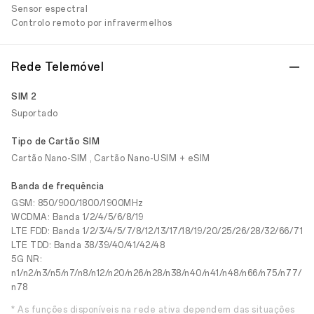
Sensor espectral
Controlo remoto por infravermelhos
Rede Telemóvel
SIM 2
Suportado
Tipo de Cartão SIM
Cartão Nano-SIM , Cartão Nano-USIM + eSIM
Banda de frequência
GSM: 850/900/1800/1900MHz
WCDMA: Banda 1/2/4/5/6/8/19
LTE FDD: Banda 1/2/3/4/5/7/8/12/13/17/18/19/20/25/26/28/32/66/71
LTE TDD: Banda 38/39/40/41/42/48
5G NR:
n1/n2/n3/n5/n7/n8/n12/n20/n26/n28/n38/n40/n41/n48/n66/n75/n77/
n78
* As funções disponíveis na rede ativa dependem das situações