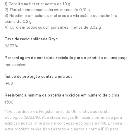
1) Cobalto na bateria: acima de 10 g
2) Tântalo em capacitadores: menos de 0,01 g
3) Neodímio em colunas, motores de vibração e outros ímãns:
acima de 0,2 g
4) Ouro em todos os componentes: menos de 0,02 g
Taxa de reciclabilidade Rcyc
92.37%
Percentagem de conteúdo reciclado para o produto ou uma peça
Indisponível
Índice de proteção contra a entrada
IP68
Resistência mínima da bateria em ciclos em número de ciclos
1300
* De acordo com o Regulamento da UE relativo ao rótulo
ecológico (2023/1669), a classificação IP máxima permitida para
exibição nos parâmetros de conceção ecológica é IP68. Embora
este produto tenha sido testado e cumpra a norma IP69 para