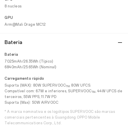
8 nucleos
GPU
Arm@Mali Drage MC12
Bateria
Bateria
7025mAh/26.35Wh (Típico)
6840mAh/25.65Wh (Nominal)
Carregamento rápido
Suporta (MAX): 80W SUPERVOOC
, 80W UFCS.
TM
Compatível com: 67W e inferiores, SUPERVOOC
, 44W UFCS de
TM
terceiros, 55W PPS, 11.7W PD
Suporta (Max): 50W AIRVOOC
* A marca nominativa e os logótipos SUPERVOOC são marcas
comerciais pertencentes à Guangdong OPPO Mobile
Telecommunications Corp., Ltd.