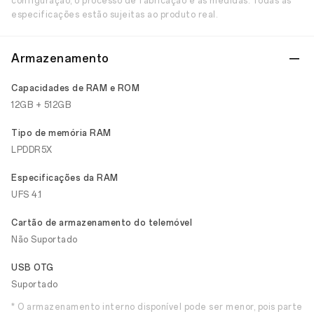
configuração, o processo de fabricação e as medidas. Todas as
especificações estão sujeitas ao produto real.
Armazenamento
Capacidades de RAM e ROM
12GB + 512GB
Tipo de memória RAM
LPDDR5X
Especificações da RAM
UFS 4.1
Cartão de armazenamento do telemóvel
Não Suportado
USB OTG
Suportado
* O armazenamento interno disponível pode ser menor, pois parte