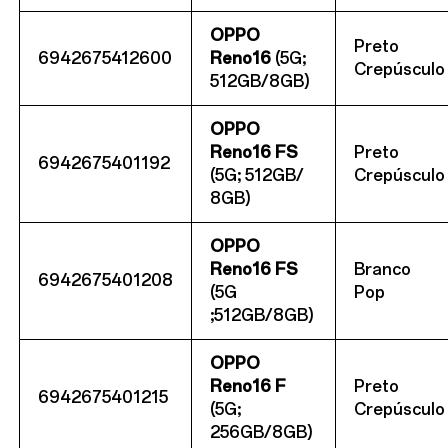
OPPO
Preto
6942675412600
Reno16
(5G;
Crepúsculo
512GB/8GB)
OPPO
Reno16
FS
Preto
6942675401192
(5G; 512GB/
Crepúsculo
8GB)
OPPO
Reno16
FS
Branco
6942675401208
(5G
Pop
;512GB/8GB)
OPPO
Reno16
F
Preto
6942675401215
(5G;
Crepúsculo
256GB/8GB)