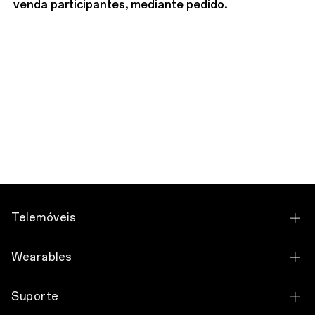
venda participantes, mediante pedido.
Telemóveis
OPPO Find X9 Ultra
Wearables
OPPO Find X9 Pro
OPPO Watch X3
Suporte
OPPO Find X9