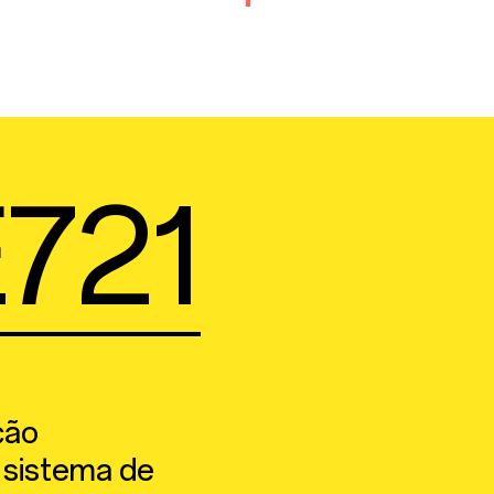
721
ção
 sistema de