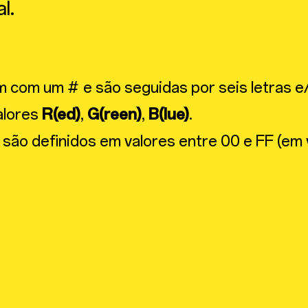
l.
 com um # e são seguidas por seis letras e
alores
R(ed)
,
G(reen)
,
B(lue)
.
 são definidos em valores entre 00 e FF (em