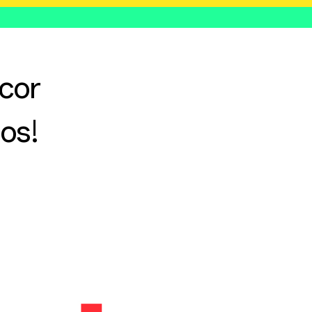
 cor
ios!