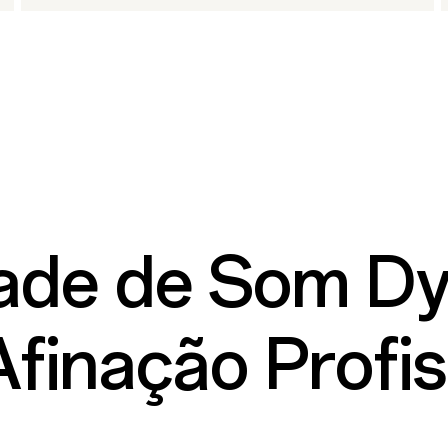
ade de Som D
finação Profis