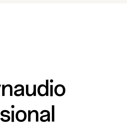
ynaudio
sional