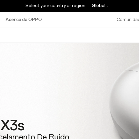
Select your country or region
Global
Acerca da OPPO
Comunida
 X3s
celamento De Ruído