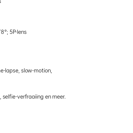
s
8°; 5P-lens
me-lapse, slow-motion,
 selfie-verfraaiing en meer.