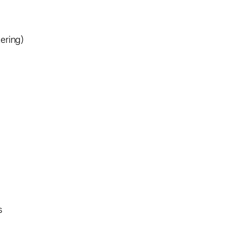
ering)
s