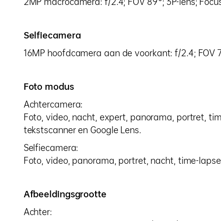
2MP macrocamera: f/2.4; FOV 89°; 3P-lens; Focu
Selfiecamera
16MP hoofdcamera aan de voorkant: f/2.4; FOV 7
Foto modus
Achtercamera:
Foto, video, nacht, expert, panorama, portret, ti
tekstscanner en Google Lens.
Selfiecamera:
Foto, video, panorama, portret, nacht, time-lapse,
Afbeeldingsgrootte
Achter: