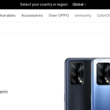
Select your country or region
Global
earables
Accessoires
Over OPPO
Community
ColorO
herm