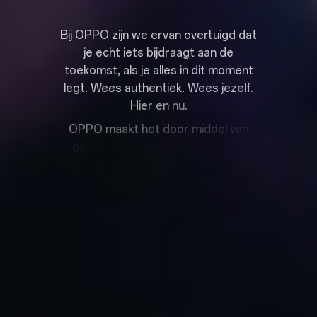
B
i
j
O
P
P
O
z
i
j
n
w
e
e
r
v
a
n
o
v
e
r
u
i
g
d
d
a
t
j
e
e
c
h
t
i
e
t
s
b
i
j
d
r
a
a
g
t
a
a
n
d
e
t
o
e
k
o
m
s
t
,
a
l
s
j
e
a
l
l
e
s
i
n
d
i
t
m
o
m
e
n
t
l
e
g
t
.
W
e
e
s
a
u
t
h
e
n
t
i
e
k
.
W
e
e
s
j
e
z
e
l
f
.
H
i
e
r
e
n
n
u
.
O
P
P
O
m
a
a
k
t
h
e
t
d
o
o
r
m
i
d
d
e
l
v
a
n
g
e
a