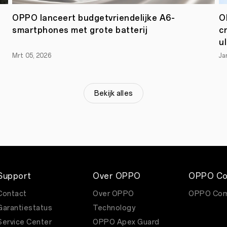
toegevoegd
aan
OPPO lanceert budgetvriendelijke A6-
O
KPN’s
telefoonaanbod.
smartphones met grote batterij
c
u
p
Mrt 05, 2026
Ja
Bekijk alles
Support
Over OPPO
OPPO Co
Contact
Over OPPO
OPPO Com
Garantiestatus
Technology
OPPO
Service Center
OPPO Apex Guard
Find