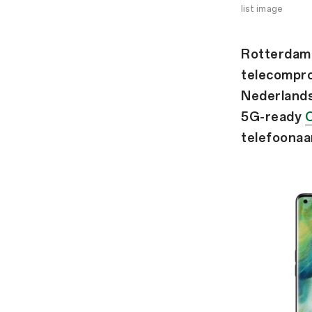
list image
Rotterdam
telecompro
Nederlands
5G-ready
telefoonaa