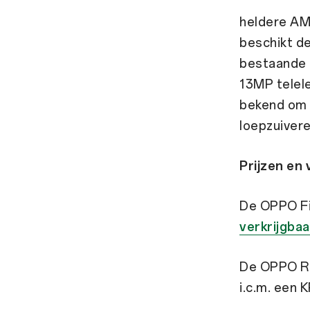
heldere AM
beschikt d
bestaande 
13MP telel
bekend om 
loepzuivere
Prijzen en 
De OPPO Fi
verkrijgbaa
De OPPO R
i.c.m. een