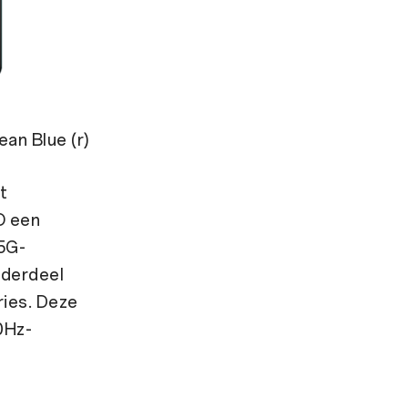
ean Blue (r)
t
O een
 5G-
nderdeel
ries. Deze
0Hz-