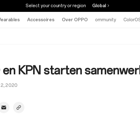
Select your country or region
Global
earables
Accessoires
Over OPPO
Community
ColorO
en KPN starten samenwer
22, 2020