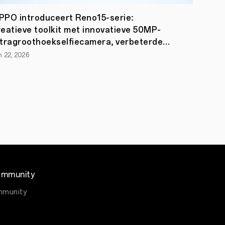
PPO introduceert Reno15-serie:
reatieve toolkit met innovatieve 50MP-
ltragroothoekselfiecamera, verbeterde
ortret- en video-opties
n 22, 2026
mmunity
munity