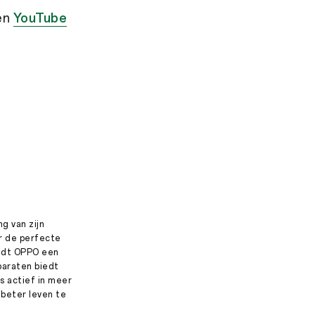
en
YouTube
g van zijn
ar de perfecte
iedt OPPO een
paraten biedt
s actief in meer
​beter leven te