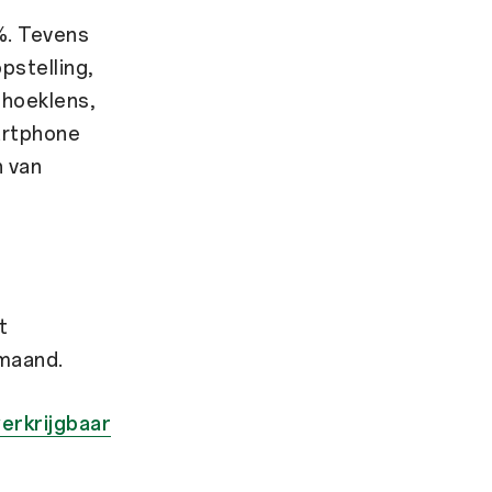
%. Tevens
stelling,
hoeklens,
artphone
n van
t
 maand.
verkrijgbaar