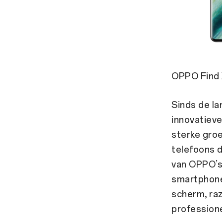
OPPO Find X
Sinds de la
innovatiev
sterke groe
telefoons d
van OPPO’s
smartphone
scherm, ra
profession