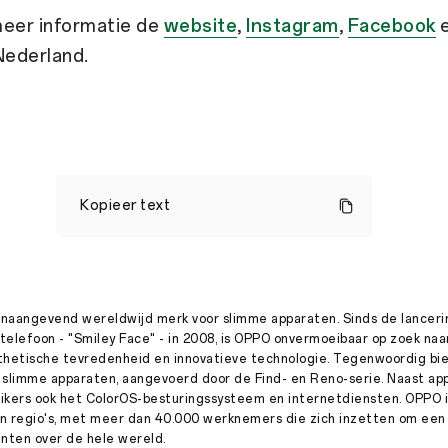
meer informatie de
website
,
Instagram
,
Facebook
ederland.
OPPO
en
Kopieer text
KPN
starten
samenwerking
Press
·
Mei 22, 2020
Rotterdam,
22
naangevend wereldwijd merk voor slimme apparaten. Sinds de lancerin
mei
telefoon - "Smiley Face" - in 2008, is OPPO onvermoeibaar op zoek na
2020
sthetische tevredenheid en innovatieve technologie. Tegenwoordig b
–
 slimme apparaten, aangevoerd door de Find- en Reno-serie. Naast ap
Smartphonemerk
ikers ook het ColorOS-besturingssysteem en internetdiensten. OPPO i
OPPO
n regio's, met meer dan 40.000 werknemers die zich inzetten om een ​
en
telecomprovider
anten over de hele wereld.