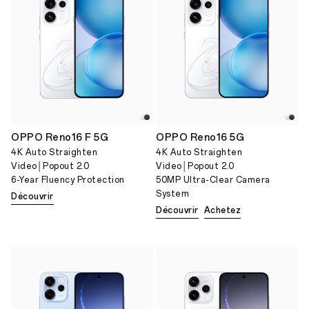
OPPO Reno16 F 5G
OPPO Reno16 5G
4K Auto Straighten
4K Auto Straighten
Video│Popout 2.0
Video│Popout 2.0
6-Year Fluency Protection
50MP Ultra-Clear Camera
System
Découvrir
Découvrir
Achetez