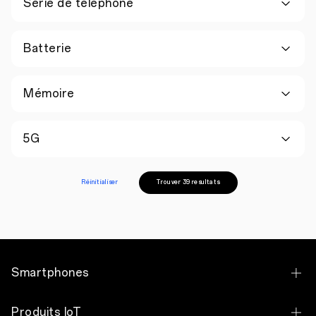
Série de telephone
Batterie
Mémoire
5G
Réinitialiser
Trouver 39 resultats
Smartphones
OPPO Reno16 F 5G
Produits IoT