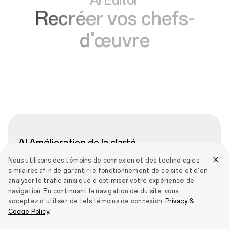
AI Editor
Recréer vos chefs-
d'œuvre
AI
Amélioration
de
la
clarté
Qualité, même en cas de
Nous utilisons des témoins de connexion et des technologies
similaires afin de garantir le fonctionnement de ce site et d'en
recadrage
analyser le trafic ainsi que d'optimiser votre expérience de
navigation. En continuant la navigation de du site, vous
acceptez d'utiliser de tels témoins de connexion.
Privacy &
Capturez un paysage lointain, utilisez votre œil de
Cookie Policy
.
photographe et recadrez-le pour obtenir une photo