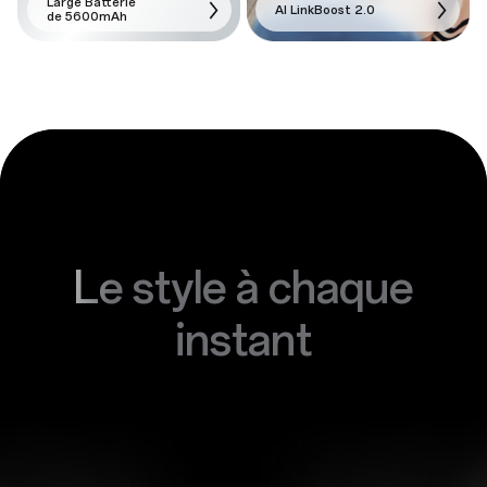
Large Batterie
AI LinkBoost 2.0
de 5600mAh
Le style à chaque
instant