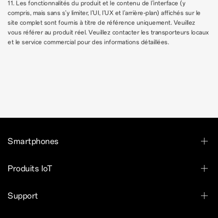
11. Les fonctionnalités du produit et le contenu de l'interface (y
compris, mais sans s'y limiter, l'UI, l'UX et l'arrière-plan) affichés sur le
site complet sont fournis à titre de référence uniquement. Veuillez
vous référer au produit réel. Veuillez contacter les transporteurs locaux
et le service commercial pour des informations détaillées.
Smartphones
OPPO Reno16 F 5G
Produits IoT
OPPO Reno16 5G
OPPO Enco Clip2 Open Earbuds
Support
OPPO Reno15 F 5G
OPPO Enco Buds2