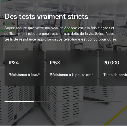
Des tests vraiment stricts
Soyez assuré que votre nouveau téléphone est à la fois élégant et
suffisamment robuste pour résister aux défis de la vie. Grâce à des
tests de résistance approfondis, ce téléphone est conçu pour durer.
IPX4
IP5X
20 000
Résistance à l'eau
Résistance à la poussière
Tests de cont
8
8