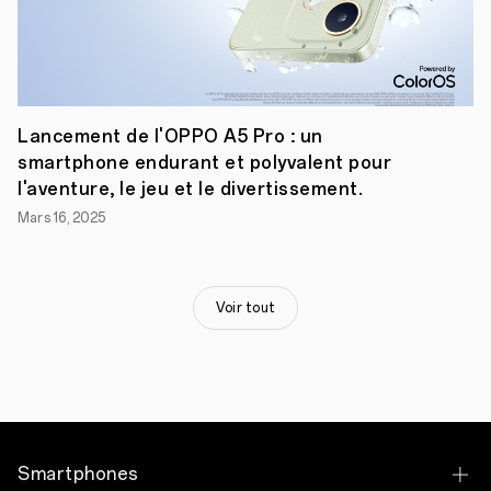
«
Nous
sommes
heureux
d'initier
cette
collaboration
avec
Lancement de l'OPPO A5 Pro : un
Volkswagen
smartphone endurant et polyvalent pour
à
travers
l'aventure, le jeu et le divertissement.
cet
Mars 16, 2025
accord
de
licence
de
brevets
Voir tout
»,
a
déclaré
Vincent
Lin,
directeur
des
licences
de
Smartphones
propriété