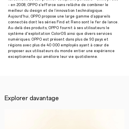
normes
- en 2008, OPPO s'efforce sans relâche de combiner le
cellulaires
au
meilleur du design et de l’innovation technologique.
groupe
Aujourd'hui, OPPO propose une large gamme d’appareils
Volkswagen
connectés dont les séries Find et Reno sont le fer de lance.
pour
Au-delà des produits, OPPO fournit à ses utilisateurs le
les
système d'exploitation ColorOS ainsi que divers services
véhicules
Presse
connectés.
numériques. OPPO est présent dans plus de 90 pays et
régions avec plus de 40 000 employés ayant à cœur de
·
Mars
proposer aux utilisateurs du monde entier une expérience
18,
5
exceptionnelle qui améliore leur vie quotidienne.
2025
juin
2025
—
OPPO,
acteur
majeur
des
technologies
Explorer davantage
intelligentes,
annonce
la
conclusion
d'un
accord
mondial