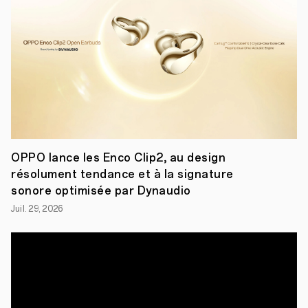
de
licence
de
brevets
avec
Volkswagen
Aktiengesellschaft
(désigné
ci-
après
par
«
Volkswagen
OPPO lance les Enco Clip2, au design
»).
Cet
résolument tendance et à la signature
accord
sonore optimisée par Dynaudio
permet
au
Juil. 29, 2026
constructeur
automobile
d'accéder
au
portefeuille
de
brevets
essentiels