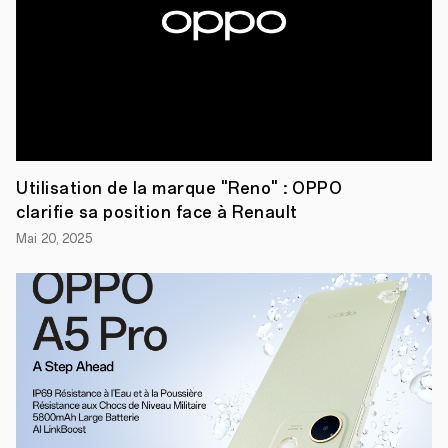
aux
normes
cellulaires
d'OPPO,
incluant
la
5G.
Cette
collaboration
vise
à
Utilisation de la marque "Reno" : OPPO
renforcer
les
clarifie sa position face à Renault
fonctionnalités
Mai 20, 2025
des
véhicules
connectés
de
Volkswagen
à
travers
l'ensemble
de
sa
gamme
internationale.