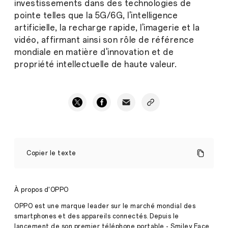
investissements dans des technologies de
pointe telles que la 5G/6G, l'intelligence
artificielle, la recharge rapide, l'imagerie et la
vidéo, affirmant ainsi son rôle de référence
mondiale en matière d'innovation et de
propriété intellectuelle de haute valeur.
OPPO
accorde
Copier le texte
une
licence
de
ses
À propos d'OPPO
brevets
essentiels
OPPO est une marque leader sur le marché mondial des
liés
smartphones et des appareils connectés. Depuis le
aux
lancement de son premier téléphone portable - Smiley Face